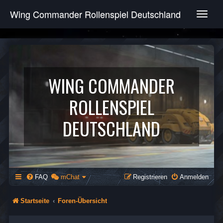
Wing Commander Rollenspiel Deutschland
T
o
g
g
l
e
n
WING COMMANDER
a
v
ROLLENSPIEL
i
g
DEUTSCHLAND
a
t
i
o
n
FAQ
mChat
Registrieren
Anmelden
Startseite
Foren-Übersicht