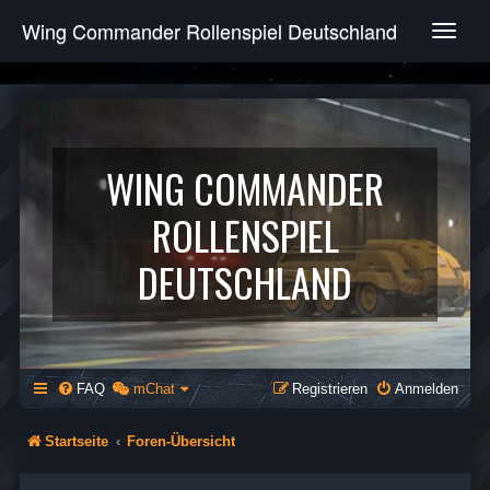
Wing Commander Rollenspiel Deutschland
T
o
g
g
l
e
n
WING COMMANDER
a
v
ROLLENSPIEL
i
g
DEUTSCHLAND
a
t
i
o
n
FAQ
mChat
Registrieren
Anmelden
Startseite
Foren-Übersicht