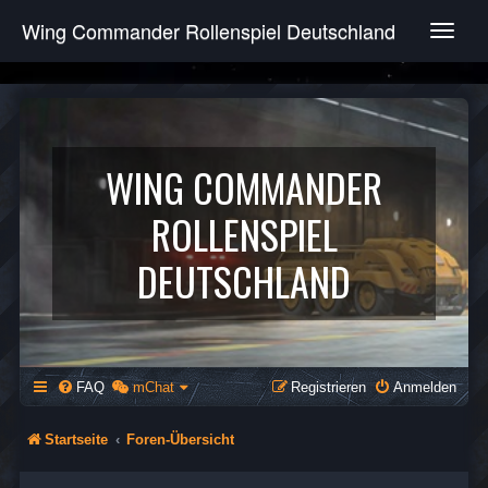
Wing Commander Rollenspiel Deutschland
T
o
g
g
l
e
n
WING COMMANDER
a
v
ROLLENSPIEL
i
g
DEUTSCHLAND
a
t
i
o
n
FAQ
mChat
Registrieren
Anmelden
Startseite
Foren-Übersicht