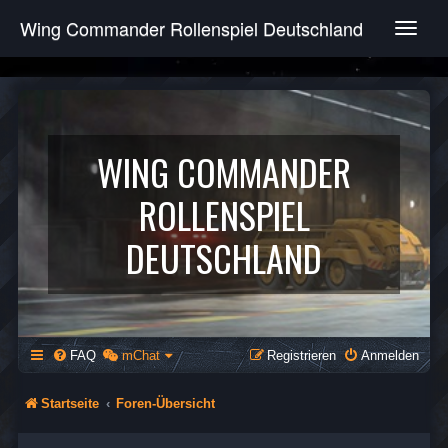
Wing Commander Rollenspiel Deutschland
T
o
g
g
l
e
n
WING COMMANDER
a
v
ROLLENSPIEL
i
g
DEUTSCHLAND
a
t
i
o
n
FAQ
mChat
Registrieren
Anmelden
Startseite
Foren-Übersicht