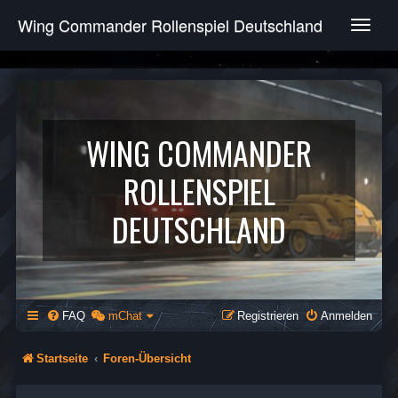
Wing Commander Rollenspiel Deutschland
T
o
g
g
l
e
n
WING COMMANDER
a
v
ROLLENSPIEL
i
g
DEUTSCHLAND
a
t
i
o
n
FAQ
mChat
Registrieren
Anmelden
Startseite
Foren-Übersicht