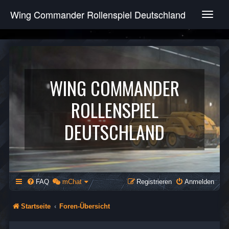
Wing Commander Rollenspiel Deutschland
T
o
g
g
l
e
n
WING COMMANDER
a
v
ROLLENSPIEL
i
g
DEUTSCHLAND
a
t
i
o
n
FAQ
mChat
Registrieren
Anmelden
Startseite
Foren-Übersicht