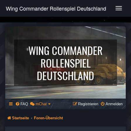
Wing Commander Rollenspiel Deutschland
T
o
g
g
l
e
n
WING COMMANDER
a
v
ROLLENSPIEL
i
g
DEUTSCHLAND
a
t
i
o
n
FAQ
mChat
Registrieren
Anmelden
Startseite
Foren-Übersicht