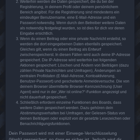
Weiterhin werden die Daten gespeichert, die du bei der
Registrierung, in deinem Profil oder deinem persönlichem
Bereich angibst. Für die Registrierung sind mindestens ein
eindeutiger Benutzername, eine E-Mail-Adresse und ein
Passwort notwendig. Wenn durch den Betreiber weitere Daten
als notwendig festgelegt wurden, so ist dies für dich vor deren
Eingabe ersichtlich.
Wenn du einen Beitrag oder eine private Nachricht erstellst, so
werden die dort eingegebenen Daten ebenfalls gespeichert.
Gleiches gilt, wenn du einen Beitrag als Entwurf
zwischenspeicherst. In diesen Fällen wird auch deine IP-Adresse
gespeichert. Die IP-Adresse wird weiterhin bei folgenden
Aktionen gespeichert: Löschen und Ändern von Beiträgen (dazu
zählen Private Nachrichten und Umfragen), Änderungen an
zentralen Profildaten (E-Mail-Adresse, Kontoaktivierung,
Benutzer-Passwort) und gescheiterte Anmeldeversuche. Die von
deinem Browser übermittelte Browser-Kennzeichnung (User
Agent) wird nur in der „Wer ist online?“-Funktion angezeigt und
nicht dauerhaft gespeichert.
Schließlich erfordern einzelne Funktionen des Boards, dass
weitere Daten gespeichert werden. Dazu gehören dein
Abstimmungsverhalten bei Umfragen, der Gelesen-Status von
deinen Beiträgen oder explizit von dir gesetzte Lesezeichen oder
Benachrichtigungsfunktionen.
Dein Passwort wird mit einer Einwege-Verschlüsselung
(Hash) gespeichert, so dass es sicher ist. Jedoch wird dir