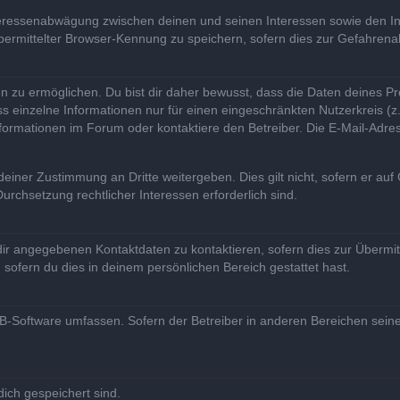
teressenabwägung zwischen deinen und seinen Interessen sowie den Int
mittelter Browser-Kennung zu speichern, sofern dies zur Gefahrenabw
u ermöglichen. Du bist dir daher bewusst, dass die Daten deines Profils
s einzelne Informationen nur für einen eingeschränkten Nutzerkreis (z. 
rmationen im Forum oder kontaktiere den Betreiber. Die E-Mail-Adresse
einer Zustimmung an Dritte weitergeben. Dies gilt nicht, sofern er au
Durchsetzung rechtlicher Interessen erforderlich sind.
ir angegebenen Kontaktdaten zu kontaktieren, sofern dies zur Übermittl
sofern du dies in deinem persönlichen Bereich gestattet hast.
pBB-Software umfassen. Sofern der Betreiber in anderen Bereichen sein
dich gespeichert sind.