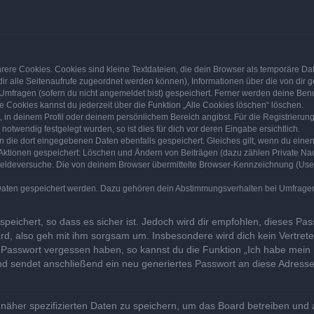
ere Cookies. Cookies sind kleine Textdateien, die dein Browser als temporäre Da
t dir alle Seitenaufrufe zugeordnet werden können), Informationen über die von dir
Umfragen (sofern du nicht angemeldet bist) gespeichert. Ferner werden deine Benut
e Cookies kannst du jederzeit über die Funktion „Alle Cookies löschen“ löschen.
g, in deinem Profil oder deinem persönlichem Bereich angibst. Für die Registrier
otwendig festgelegt wurden, so ist dies für dich vor deren Eingabe ersichtlich.
en die dort eingegebenen Daten ebenfalls gespeichert. Gleiches gilt, wenn du einen
n Aktionen gespeichert: Löschen und Ändern von Beiträgen (dazu zählen Private Na
eldeversuche. Die von deinem Browser übermittelte Browser-Kennzeichnung (User Ag
 Daten gespeichert werden. Dazu gehören dein Abstimmungsverhalten bei Umfragen, 
peichert, so dass es sicher ist. Jedoch wird dir empfohlen, dieses Pa
rd, also geh mit ihm sorgsam um. Insbesondere wird dich kein Vertreter
n Passwort vergessen haben, so kannst du die Funktion „Ich habe mein
sendet anschließend ein neu generiertes Passwort an diese Adresse,
 näher spezifizierten Daten zu speichern, um das Board betreiben und