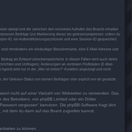
teien ablegt und die zwischen den einzelnen Aufrufen des Boards erhalten
 gelesenen Beiträge (zur Markierung dieser als gelesen/ungelesen; sofern du
zer-ID, ein Authentifizierungsschlüssel und eine Session-ID gespeichert.
ung sind mindestens ein eindeutiger Benutzername, eine E-Mail-Adresse und
 Beitrag als Entwurf zwischenspeicherst. In diesen Fällen wird auch deine
chrichten und Umfragen), Änderungen an zentralen Profildaten (E-Mail-
ent) wird nur in der „Wer ist online?“-Funktion angezeigt und nicht
der Gelesen-Status von deinen Beiträgen oder explizit von dir gesetzte
sswort nicht auf einer Vielzahl von Webseiten zu verwenden. Das
 des Betreibers, von phpBB Limited oder ein Dritter
 Passwort vergessen“ benutzen. Die phpBB-Software fragt dich
 mit dem du dann auf das Board zugreifen kannst.
 anbieten zu können.