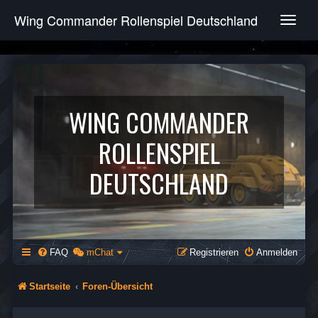
Wing Commander Rollenspiel Deutschland
T
o
g
g
l
e
n
WING COMMANDER
a
v
ROLLENSPIEL
i
g
DEUTSCHLAND
a
t
i
o
n
FAQ
mChat
Registrieren
Anmelden
Startseite
Foren-Übersicht