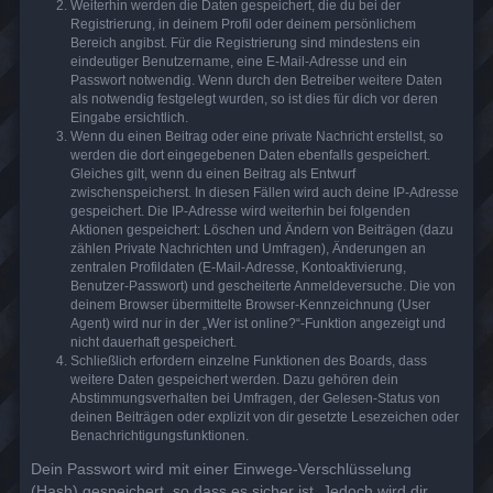
Weiterhin werden die Daten gespeichert, die du bei der
Registrierung, in deinem Profil oder deinem persönlichem
Bereich angibst. Für die Registrierung sind mindestens ein
eindeutiger Benutzername, eine E-Mail-Adresse und ein
Passwort notwendig. Wenn durch den Betreiber weitere Daten
als notwendig festgelegt wurden, so ist dies für dich vor deren
Eingabe ersichtlich.
Wenn du einen Beitrag oder eine private Nachricht erstellst, so
werden die dort eingegebenen Daten ebenfalls gespeichert.
Gleiches gilt, wenn du einen Beitrag als Entwurf
zwischenspeicherst. In diesen Fällen wird auch deine IP-Adresse
gespeichert. Die IP-Adresse wird weiterhin bei folgenden
Aktionen gespeichert: Löschen und Ändern von Beiträgen (dazu
zählen Private Nachrichten und Umfragen), Änderungen an
zentralen Profildaten (E-Mail-Adresse, Kontoaktivierung,
Benutzer-Passwort) und gescheiterte Anmeldeversuche. Die von
deinem Browser übermittelte Browser-Kennzeichnung (User
Agent) wird nur in der „Wer ist online?“-Funktion angezeigt und
nicht dauerhaft gespeichert.
Schließlich erfordern einzelne Funktionen des Boards, dass
weitere Daten gespeichert werden. Dazu gehören dein
Abstimmungsverhalten bei Umfragen, der Gelesen-Status von
deinen Beiträgen oder explizit von dir gesetzte Lesezeichen oder
Benachrichtigungsfunktionen.
Dein Passwort wird mit einer Einwege-Verschlüsselung
(Hash) gespeichert, so dass es sicher ist. Jedoch wird dir