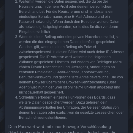
Weiterhin werden die Daten gespeichert, die du bei der
Registrierung, in deinem Profil oder deinem persönlichem
Bereich angibst. Für die Registrierung sind mindestens ein
eindeutiger Benutzername, eine E-Mail-Adresse und ein
Passwort notwendig. Wenn durch den Betreiber weitere Daten
als notwendig festgelegt wurden, so ist dies für dich vor deren
Eingabe ersichtlich.
Wenn du einen Beitrag oder eine private Nachricht erstellst, so
werden die dort eingegebenen Daten ebenfalls gespeichert.
Gleiches gilt, wenn du einen Beitrag als Entwurf
zwischenspeicherst. In diesen Fällen wird auch deine IP-Adresse
gespeichert. Die IP-Adresse wird weiterhin bei folgenden
Aktionen gespeichert: Löschen und Ändern von Beiträgen (dazu
zählen Private Nachrichten und Umfragen), Änderungen an
zentralen Profildaten (E-Mail-Adresse, Kontoaktivierung,
Benutzer-Passwort) und gescheiterte Anmeldeversuche. Die von
deinem Browser übermittelte Browser-Kennzeichnung (User
Agent) wird nur in der „Wer ist online?“-Funktion angezeigt und
nicht dauerhaft gespeichert.
Schließlich erfordern einzelne Funktionen des Boards, dass
weitere Daten gespeichert werden. Dazu gehören dein
Abstimmungsverhalten bei Umfragen, der Gelesen-Status von
deinen Beiträgen oder explizit von dir gesetzte Lesezeichen oder
Benachrichtigungsfunktionen.
Dein Passwort wird mit einer Einwege-Verschlüsselung
(Hash) gespeichert, so dass es sicher ist. Jedoch wird dir