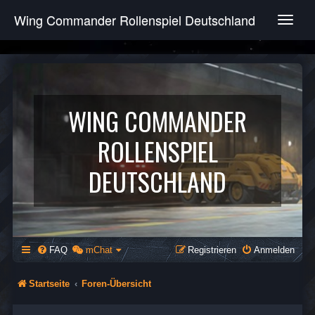
Wing Commander Rollenspiel Deutschland
T
o
g
g
l
e
n
WING COMMANDER
a
v
ROLLENSPIEL
i
g
DEUTSCHLAND
a
t
i
o
n
FAQ
mChat
Registrieren
Anmelden
Startseite
Foren-Übersicht