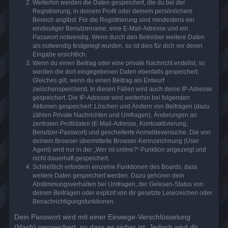
Weiterhin werden die Daten gespeichert, die du bei der
Registrierung, in deinem Profil oder deinem persönlichem
Bereich angibst. Für die Registrierung sind mindestens ein
eindeutiger Benutzername, eine E-Mail-Adresse und ein
Passwort notwendig. Wenn durch den Betreiber weitere Daten
als notwendig festgelegt wurden, so ist dies für dich vor deren
Eingabe ersichtlich.
Wenn du einen Beitrag oder eine private Nachricht erstellst, so
werden die dort eingegebenen Daten ebenfalls gespeichert.
Gleiches gilt, wenn du einen Beitrag als Entwurf
zwischenspeicherst. In diesen Fällen wird auch deine IP-Adresse
gespeichert. Die IP-Adresse wird weiterhin bei folgenden
Aktionen gespeichert: Löschen und Ändern von Beiträgen (dazu
zählen Private Nachrichten und Umfragen), Änderungen an
zentralen Profildaten (E-Mail-Adresse, Kontoaktivierung,
Benutzer-Passwort) und gescheiterte Anmeldeversuche. Die von
deinem Browser übermittelte Browser-Kennzeichnung (User
Agent) wird nur in der „Wer ist online?“-Funktion angezeigt und
nicht dauerhaft gespeichert.
Schließlich erfordern einzelne Funktionen des Boards, dass
weitere Daten gespeichert werden. Dazu gehören dein
Abstimmungsverhalten bei Umfragen, der Gelesen-Status von
deinen Beiträgen oder explizit von dir gesetzte Lesezeichen oder
Benachrichtigungsfunktionen.
Dein Passwort wird mit einer Einwege-Verschlüsselung
(Hash) gespeichert, so dass es sicher ist. Jedoch wird dir