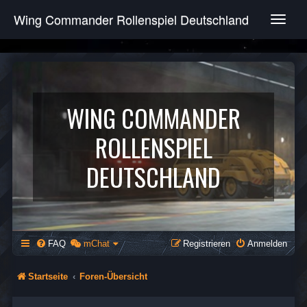
Wing Commander Rollenspiel Deutschland
T
o
g
g
l
e
n
WING COMMANDER
a
v
ROLLENSPIEL
i
g
DEUTSCHLAND
a
t
i
o
n
FAQ
mChat
Registrieren
Anmelden
Startseite
Foren-Übersicht