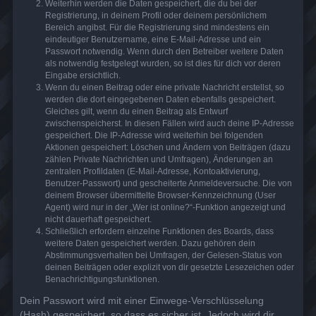
Weiterhin werden die Daten gespeichert, die du bei der
Registrierung, in deinem Profil oder deinem persönlichem
Bereich angibst. Für die Registrierung sind mindestens ein
eindeutiger Benutzername, eine E-Mail-Adresse und ein
Passwort notwendig. Wenn durch den Betreiber weitere Daten
als notwendig festgelegt wurden, so ist dies für dich vor deren
Eingabe ersichtlich.
Wenn du einen Beitrag oder eine private Nachricht erstellst, so
werden die dort eingegebenen Daten ebenfalls gespeichert.
Gleiches gilt, wenn du einen Beitrag als Entwurf
zwischenspeicherst. In diesen Fällen wird auch deine IP-Adresse
gespeichert. Die IP-Adresse wird weiterhin bei folgenden
Aktionen gespeichert: Löschen und Ändern von Beiträgen (dazu
zählen Private Nachrichten und Umfragen), Änderungen an
zentralen Profildaten (E-Mail-Adresse, Kontoaktivierung,
Benutzer-Passwort) und gescheiterte Anmeldeversuche. Die von
deinem Browser übermittelte Browser-Kennzeichnung (User
Agent) wird nur in der „Wer ist online?“-Funktion angezeigt und
nicht dauerhaft gespeichert.
Schließlich erfordern einzelne Funktionen des Boards, dass
weitere Daten gespeichert werden. Dazu gehören dein
Abstimmungsverhalten bei Umfragen, der Gelesen-Status von
deinen Beiträgen oder explizit von dir gesetzte Lesezeichen oder
Benachrichtigungsfunktionen.
Dein Passwort wird mit einer Einwege-Verschlüsselung
(Hash) gespeichert, so dass es sicher ist. Jedoch wird dir