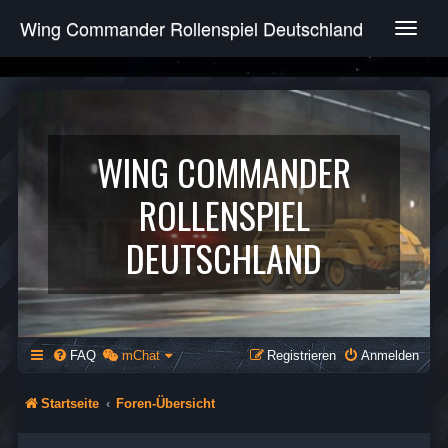
Wing Commander Rollenspiel Deutschland
T
o
g
g
l
e
n
WING COMMANDER
a
v
ROLLENSPIEL
i
g
DEUTSCHLAND
a
t
i
o
n
FAQ
mChat
Registrieren
Anmelden
Startseite
Foren-Übersicht