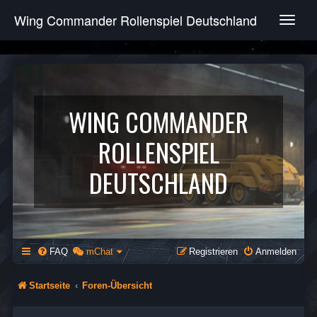
Wing Commander Rollenspiel Deutschland
T
o
g
g
l
e
n
WING COMMANDER
a
v
ROLLENSPIEL
i
g
DEUTSCHLAND
a
t
i
o
n
FAQ
mChat
Registrieren
Anmelden
Startseite
Foren-Übersicht