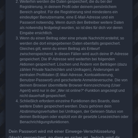
Weiterhin werden die Daten gespeichert, die du bei der
Registrierung, in deinem Profil oder deinem persönlichem
Bereich angibst. Für die Registrierung sind mindestens ein
eindeutiger Benutzername, eine E-Mail-Adresse und ein
Passwort notwendig. Wenn durch den Betreiber weitere Daten
als notwendig festgelegt wurden, so ist dies für dich vor deren
Eingabe ersichtlich.
Wenn du einen Beitrag oder eine private Nachricht erstellst, so
werden die dort eingegebenen Daten ebenfalls gespeichert.
Gleiches gilt, wenn du einen Beitrag als Entwurf
zwischenspeicherst. In diesen Fällen wird auch deine IP-Adresse
gespeichert. Die IP-Adresse wird weiterhin bei folgenden
Aktionen gespeichert: Löschen und Ändern von Beiträgen (dazu
zählen Private Nachrichten und Umfragen), Änderungen an
zentralen Profildaten (E-Mail-Adresse, Kontoaktivierung,
Benutzer-Passwort) und gescheiterte Anmeldeversuche. Die von
deinem Browser übermittelte Browser-Kennzeichnung (User
Agent) wird nur in der „Wer ist online?“-Funktion angezeigt und
nicht dauerhaft gespeichert.
Schließlich erfordern einzelne Funktionen des Boards, dass
weitere Daten gespeichert werden. Dazu gehören dein
Abstimmungsverhalten bei Umfragen, der Gelesen-Status von
deinen Beiträgen oder explizit von dir gesetzte Lesezeichen oder
Benachrichtigungsfunktionen.
Dein Passwort wird mit einer Einwege-Verschlüsselung
(Hash) gespeichert, so dass es sicher ist. Jedoch wird dir