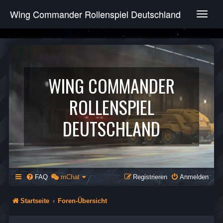
Wing Commander Rollenspiel Deutschland
T
o
g
g
l
e
n
WING COMMANDER
a
v
ROLLENSPIEL
i
g
DEUTSCHLAND
a
t
i
o
n
FAQ
mChat
Registrieren
Anmelden
Startseite
Foren-Übersicht