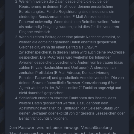
Weiterhin werden die Daten gespeichert, die du bei der
Registrierung, in deinem Profil oder deinem persönlichem
Bereich angibst. Für die Registrierung sind mindestens ein
eindeutiger Benutzername, eine E-Mail-Adresse und ein
Passwort notwendig. Wenn durch den Betreiber weitere Daten
als notwendig festgelegt wurden, so ist dies für dich vor deren
Eingabe ersichtlich.
Wenn du einen Beitrag oder eine private Nachricht erstellst, so
werden die dort eingegebenen Daten ebenfalls gespeichert.
Gleiches gilt, wenn du einen Beitrag als Entwurf
zwischenspeicherst. In diesen Fällen wird auch deine IP-Adresse
gespeichert. Die IP-Adresse wird weiterhin bei folgenden
Aktionen gespeichert: Löschen und Ändern von Beiträgen (dazu
zählen Private Nachrichten und Umfragen), Änderungen an
zentralen Profildaten (E-Mail-Adresse, Kontoaktivierung,
Benutzer-Passwort) und gescheiterte Anmeldeversuche. Die von
deinem Browser übermittelte Browser-Kennzeichnung (User
Agent) wird nur in der „Wer ist online?“-Funktion angezeigt und
nicht dauerhaft gespeichert.
Schließlich erfordern einzelne Funktionen des Boards, dass
weitere Daten gespeichert werden. Dazu gehören dein
Abstimmungsverhalten bei Umfragen, der Gelesen-Status von
deinen Beiträgen oder explizit von dir gesetzte Lesezeichen oder
Benachrichtigungsfunktionen.
Dein Passwort wird mit einer Einwege-Verschlüsselung
(Hash) gespeichert, so dass es sicher ist. Jedoch wird dir