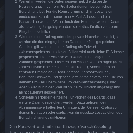
Weiterhin werden die Daten gespeichert, die du bei der
Registrierung, in deinem Profil oder deinem persönlichem
Bereich angibst. Für die Registrierung sind mindestens ein
eindeutiger Benutzername, eine E-Mail-Adresse und ein
Passwort notwendig. Wenn durch den Betreiber weitere Daten
als notwendig festgelegt wurden, so ist dies für dich vor deren
Eingabe ersichtlich.
Wenn du einen Beitrag oder eine private Nachricht erstellst, so
werden die dort eingegebenen Daten ebenfalls gespeichert.
Gleiches gilt, wenn du einen Beitrag als Entwurf
zwischenspeicherst. In diesen Fällen wird auch deine IP-Adresse
gespeichert. Die IP-Adresse wird weiterhin bei folgenden
Aktionen gespeichert: Löschen und Ändern von Beiträgen (dazu
zählen Private Nachrichten und Umfragen), Änderungen an
zentralen Profildaten (E-Mail-Adresse, Kontoaktivierung,
Benutzer-Passwort) und gescheiterte Anmeldeversuche. Die von
deinem Browser übermittelte Browser-Kennzeichnung (User
Agent) wird nur in der „Wer ist online?“-Funktion angezeigt und
nicht dauerhaft gespeichert.
Schließlich erfordern einzelne Funktionen des Boards, dass
weitere Daten gespeichert werden. Dazu gehören dein
Abstimmungsverhalten bei Umfragen, der Gelesen-Status von
deinen Beiträgen oder explizit von dir gesetzte Lesezeichen oder
Benachrichtigungsfunktionen.
Dein Passwort wird mit einer Einwege-Verschlüsselung
(Hash) gespeichert, so dass es sicher ist. Jedoch wird dir