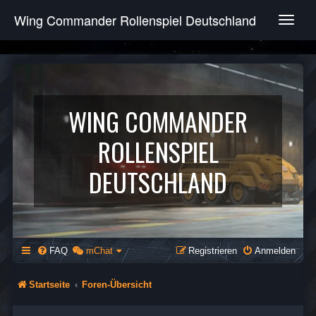
Wing Commander Rollenspiel Deutschland
T
o
g
g
l
e
n
WING COMMANDER
a
v
ROLLENSPIEL
i
g
DEUTSCHLAND
a
t
i
o
n
FAQ
mChat
Registrieren
Anmelden
Startseite
Foren-Übersicht