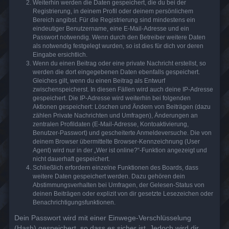
Weiterhin werden die Daten gespeichert, die du bei der
Registrierung, in deinem Profil oder deinem persönlichem
Bereich angibst. Für die Registrierung sind mindestens ein
eindeutiger Benutzername, eine E-Mail-Adresse und ein
Passwort notwendig. Wenn durch den Betreiber weitere Daten
als notwendig festgelegt wurden, so ist dies für dich vor deren
Eingabe ersichtlich.
Wenn du einen Beitrag oder eine private Nachricht erstellst, so
werden die dort eingegebenen Daten ebenfalls gespeichert.
Gleiches gilt, wenn du einen Beitrag als Entwurf
zwischenspeicherst. In diesen Fällen wird auch deine IP-Adresse
gespeichert. Die IP-Adresse wird weiterhin bei folgenden
Aktionen gespeichert: Löschen und Ändern von Beiträgen (dazu
zählen Private Nachrichten und Umfragen), Änderungen an
zentralen Profildaten (E-Mail-Adresse, Kontoaktivierung,
Benutzer-Passwort) und gescheiterte Anmeldeversuche. Die von
deinem Browser übermittelte Browser-Kennzeichnung (User
Agent) wird nur in der „Wer ist online?“-Funktion angezeigt und
nicht dauerhaft gespeichert.
Schließlich erfordern einzelne Funktionen des Boards, dass
weitere Daten gespeichert werden. Dazu gehören dein
Abstimmungsverhalten bei Umfragen, der Gelesen-Status von
deinen Beiträgen oder explizit von dir gesetzte Lesezeichen oder
Benachrichtigungsfunktionen.
Dein Passwort wird mit einer Einwege-Verschlüsselung
(Hash) gespeichert, so dass es sicher ist. Jedoch wird dir