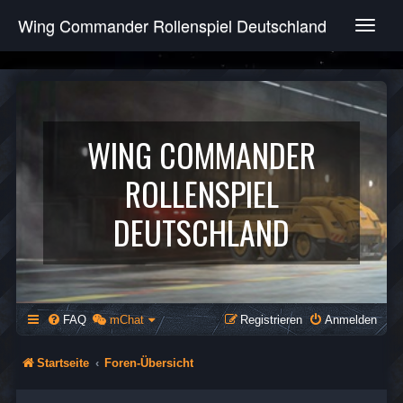
Wing Commander Rollenspiel Deutschland
T
o
g
g
l
e
n
WING COMMANDER
a
v
ROLLENSPIEL
i
g
DEUTSCHLAND
a
t
i
o
n
FAQ
mChat
Registrieren
Anmelden
Startseite
Foren-Übersicht