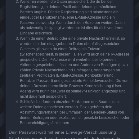
Weiterhin werden die Daten gespeichert, die du bei der
Registrierung, in deinem Profil oder deinem persönlichem
Bereich angibst. Für die Registrierung sind mindestens ein
eindeutiger Benutzername, eine E-Mail-Adresse und ein
Passwort notwendig. Wenn durch den Betreiber weitere Daten
als notwendig festgelegt wurden, so ist dies für dich vor deren
Eingabe ersichtlich.
Wenn du einen Beitrag oder eine private Nachricht erstellst, so
werden die dort eingegebenen Daten ebenfalls gespeichert.
Gleiches gilt, wenn du einen Beitrag als Entwurf
zwischenspeicherst. In diesen Fällen wird auch deine IP-Adresse
gespeichert. Die IP-Adresse wird weiterhin bei folgenden
Aktionen gespeichert: Löschen und Ändern von Beiträgen (dazu
zählen Private Nachrichten und Umfragen), Änderungen an
zentralen Profildaten (E-Mail-Adresse, Kontoaktivierung,
Benutzer-Passwort) und gescheiterte Anmeldeversuche. Die von
deinem Browser übermittelte Browser-Kennzeichnung (User
Agent) wird nur in der „Wer ist online?“-Funktion angezeigt und
nicht dauerhaft gespeichert.
Schließlich erfordern einzelne Funktionen des Boards, dass
weitere Daten gespeichert werden. Dazu gehören dein
Abstimmungsverhalten bei Umfragen, der Gelesen-Status von
deinen Beiträgen oder explizit von dir gesetzte Lesezeichen oder
Benachrichtigungsfunktionen.
Dein Passwort wird mit einer Einwege-Verschlüsselung
(Hash) gespeichert, so dass es sicher ist. Jedoch wird dir