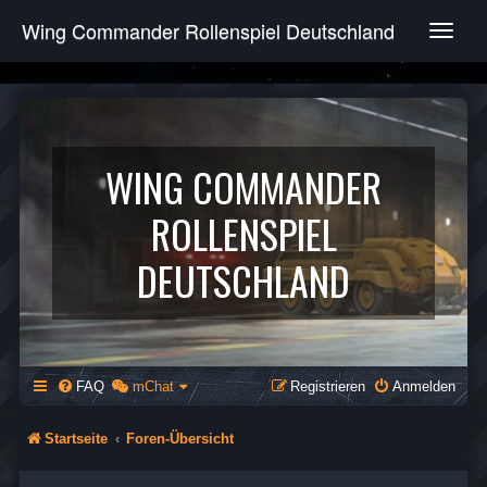
Wing Commander Rollenspiel Deutschland
T
o
g
g
l
e
n
WING COMMANDER
a
v
ROLLENSPIEL
i
g
DEUTSCHLAND
a
t
i
o
n
FAQ
mChat
Registrieren
Anmelden
Startseite
Foren-Übersicht