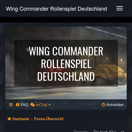
Wing Commander Rollenspiel Deutschland
T
o
g
g
l
e
n
WING COMMANDER
a
v
ROLLENSPIEL
i
g
DEUTSCHLAND
a
t
i
o
n
FAQ
mChat
Anmelden
Startseite
Foren-Übersicht
Sprache: