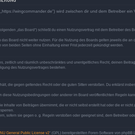
„https://wingcommander.de“) wird zwischen dir und dem Betreiber ein
olgenden „das Board“) schließt du einen Nutzungsvertrag mit dem Betreiber des Bo
 das Board nicht weiter nutzen. Für die Nutzung des Boards gelten jeweils die an d
von beiden Seiten ohne Einhaltung einer Frist jederzeit gekündigt werden.
ches, zeitlich und räumlich unbeschränktes und unentgeltliches Recht, deinen Beit
digung des Nutzungsvertrages bestehen.
enthält, die gegen geltendes Recht oder die guten Sitten verstoßen. Du erklärst ins
en diese Nutzungsbedingungen oder anderer im Board veröffentlichten Regeln kan
e Inhalte von Beiträgen übernimmt, die er nicht selbst erstellt hat oder die er nic
 sperren.
rn, sofern sie gegen o. g. Regeln verstoßen oder geeignet sind, dem Betreiber o
NU General Public License v2
“ (GPL) bereitgestellten Foren-Software von phpBB