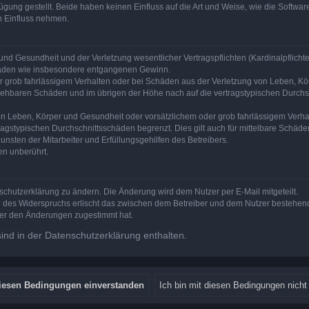
ung gestellt. Beide haben keinen Einfluss auf die Art und Weise, wie die Softw
n Einfluss nehmen.
nd Gesundheit und der Verletzung wesentlicher Vertragspflichten (Kardinalpflichten
schäden wie insbesondere entgangenen Gewinn.
r grob fahrlässigem Verhalten oder bei Schäden aus der Verletzung von Leben, Kör
ersehbaren Schäden und im übrigen der Höhe nach auf die vertragstypischen Durchsc
n Leben, Körper und Gesundheit oder vorsätzlichem oder grob fahrlässigem Verhalt
agstypischen Durchschnittsschäden begrenzt. Dies gilt auch für mittelbare Schä
nsten der Mitarbeiter und Erfüllungsgehilfen des Betreibers.
en unberührt.
schutzerklärung zu ändern. Die Änderung wird dem Nutzer per E-Mail mitgeteilt.
e des Widerspruchs erlischt das zwischen dem Betreiber und dem Nutzer bestehende
zer den Änderungen zugestimmt hat.
nd in der Datenschutzerklärung enthalten.