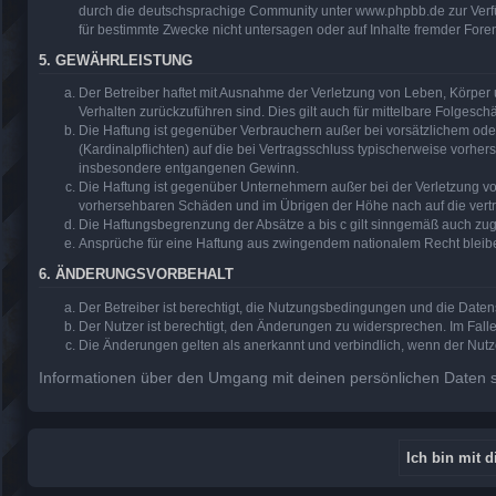
durch die deutschsprachige Community unter www.phpbb.de zur Verfüg
für bestimmte Zwecke nicht untersagen oder auf Inhalte fremder Fore
5. GEWÄHRLEISTUNG
Der Betreiber haftet mit Ausnahme der Verletzung von Leben, Körper u
Verhalten zurückzuführen sind. Dies gilt auch für mittelbare Folge
Die Haftung ist gegenüber Verbrauchern außer bei vorsätzlichem ode
(Kardinalpflichten) auf die bei Vertragsschluss typischerweise vorh
insbesondere entgangenen Gewinn.
Die Haftung ist gegenüber Unternehmern außer bei der Verletzung vo
vorhersehbaren Schäden und im Übrigen der Höhe nach auf die vertr
Die Haftungsbegrenzung der Absätze a bis c gilt sinngemäß auch zugu
Ansprüche für eine Haftung aus zwingendem nationalem Recht bleib
6. ÄNDERUNGSVORBEHALT
Der Betreiber ist berechtigt, die Nutzungsbedingungen und die Daten
Der Nutzer ist berechtigt, den Änderungen zu widersprechen. Im Fall
Die Änderungen gelten als anerkannt und verbindlich, wenn der Nut
Informationen über den Umgang mit deinen persönlichen Daten si