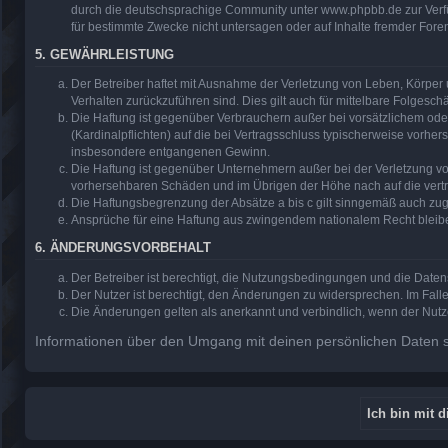
durch die deutschsprachige Community unter www.phpbb.de zur Verfüg
für bestimmte Zwecke nicht untersagen oder auf Inhalte fremder Fore
5. GEWÄHRLEISTUNG
Der Betreiber haftet mit Ausnahme der Verletzung von Leben, Körper u
Verhalten zurückzuführen sind. Dies gilt auch für mittelbare Folge
Die Haftung ist gegenüber Verbrauchern außer bei vorsätzlichem ode
(Kardinalpflichten) auf die bei Vertragsschluss typischerweise vorh
insbesondere entgangenen Gewinn.
Die Haftung ist gegenüber Unternehmern außer bei der Verletzung vo
vorhersehbaren Schäden und im Übrigen der Höhe nach auf die vertr
Die Haftungsbegrenzung der Absätze a bis c gilt sinngemäß auch zugu
Ansprüche für eine Haftung aus zwingendem nationalem Recht bleib
6. ÄNDERUNGSVORBEHALT
Der Betreiber ist berechtigt, die Nutzungsbedingungen und die Daten
Der Nutzer ist berechtigt, den Änderungen zu widersprechen. Im Fall
Die Änderungen gelten als anerkannt und verbindlich, wenn der Nut
Informationen über den Umgang mit deinen persönlichen Daten si