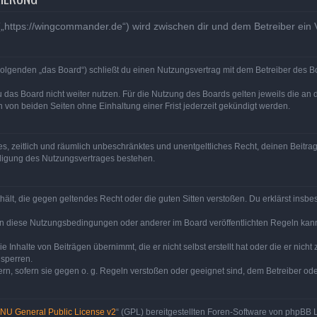
„https://wingcommander.de“) wird zwischen dir und dem Betreiber ein
olgenden „das Board“) schließt du einen Nutzungsvertrag mit dem Betreiber des Bo
 das Board nicht weiter nutzen. Für die Nutzung des Boards gelten jeweils die an d
von beiden Seiten ohne Einhaltung einer Frist jederzeit gekündigt werden.
ches, zeitlich und räumlich unbeschränktes und unentgeltliches Recht, deinen Beit
digung des Nutzungsvertrages bestehen.
enthält, die gegen geltendes Recht oder die guten Sitten verstoßen. Du erklärst ins
en diese Nutzungsbedingungen oder anderer im Board veröffentlichten Regeln kan
e Inhalte von Beiträgen übernimmt, die er nicht selbst erstellt hat oder die er nic
 sperren.
rn, sofern sie gegen o. g. Regeln verstoßen oder geeignet sind, dem Betreiber o
NU General Public License v2
“ (GPL) bereitgestellten Foren-Software von phpBB