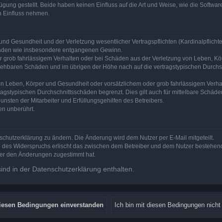
ung gestellt. Beide haben keinen Einfluss auf die Art und Weise, wie die Softw
n Einfluss nehmen.
nd Gesundheit und der Verletzung wesentlicher Vertragspflichten (Kardinalpflichten
schäden wie insbesondere entgangenen Gewinn.
r grob fahrlässigem Verhalten oder bei Schäden aus der Verletzung von Leben, Kör
ersehbaren Schäden und im übrigen der Höhe nach auf die vertragstypischen Durchsc
n Leben, Körper und Gesundheit oder vorsätzlichem oder grob fahrlässigem Verhalt
agstypischen Durchschnittsschäden begrenzt. Dies gilt auch für mittelbare Schä
nsten der Mitarbeiter und Erfüllungsgehilfen des Betreibers.
en unberührt.
schutzerklärung zu ändern. Die Änderung wird dem Nutzer per E-Mail mitgeteilt.
e des Widerspruchs erlischt das zwischen dem Betreiber und dem Nutzer bestehende
zer den Änderungen zugestimmt hat.
nd in der Datenschutzerklärung enthalten.