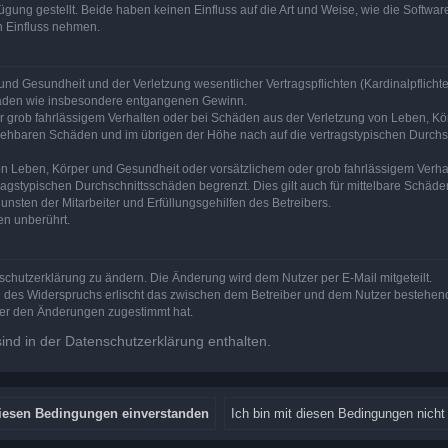
ung gestellt. Beide haben keinen Einfluss auf die Art und Weise, wie die Softw
n Einfluss nehmen.
nd Gesundheit und der Verletzung wesentlicher Vertragspflichten (Kardinalpflichten
schäden wie insbesondere entgangenen Gewinn.
r grob fahrlässigem Verhalten oder bei Schäden aus der Verletzung von Leben, Kör
ersehbaren Schäden und im übrigen der Höhe nach auf die vertragstypischen Durchsc
n Leben, Körper und Gesundheit oder vorsätzlichem oder grob fahrlässigem Verhalt
agstypischen Durchschnittsschäden begrenzt. Dies gilt auch für mittelbare Schä
nsten der Mitarbeiter und Erfüllungsgehilfen des Betreibers.
en unberührt.
schutzerklärung zu ändern. Die Änderung wird dem Nutzer per E-Mail mitgeteilt.
e des Widerspruchs erlischt das zwischen dem Betreiber und dem Nutzer bestehende
zer den Änderungen zugestimmt hat.
nd in der Datenschutzerklärung enthalten.