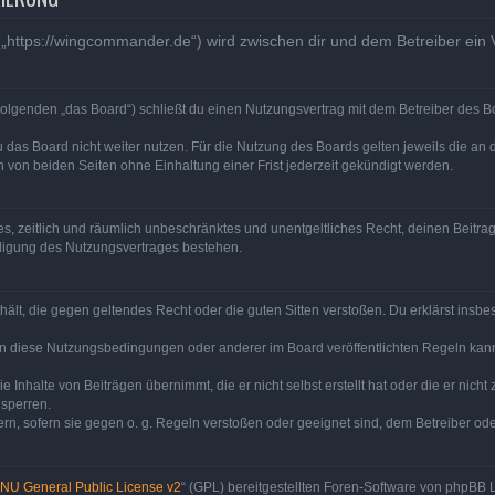
„https://wingcommander.de“) wird zwischen dir und dem Betreiber ein
olgenden „das Board“) schließt du einen Nutzungsvertrag mit dem Betreiber des Bo
 das Board nicht weiter nutzen. Für die Nutzung des Boards gelten jeweils die an d
von beiden Seiten ohne Einhaltung einer Frist jederzeit gekündigt werden.
ches, zeitlich und räumlich unbeschränktes und unentgeltliches Recht, deinen Beit
digung des Nutzungsvertrages bestehen.
enthält, die gegen geltendes Recht oder die guten Sitten verstoßen. Du erklärst ins
en diese Nutzungsbedingungen oder anderer im Board veröffentlichten Regeln kan
e Inhalte von Beiträgen übernimmt, die er nicht selbst erstellt hat oder die er nic
 sperren.
rn, sofern sie gegen o. g. Regeln verstoßen oder geeignet sind, dem Betreiber o
NU General Public License v2
“ (GPL) bereitgestellten Foren-Software von phpBB