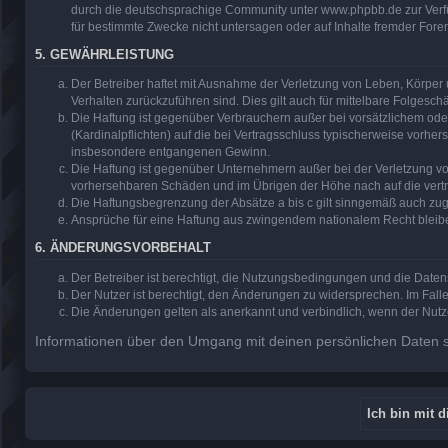
durch die deutschsprachige Community unter www.phpbb.de zur Verfüg
für bestimmte Zwecke nicht untersagen oder auf Inhalte fremder Fore
5. GEWÄHRLEISTUNG
Der Betreiber haftet mit Ausnahme der Verletzung von Leben, Körper u
Verhalten zurückzuführen sind. Dies gilt auch für mittelbare Folge
Die Haftung ist gegenüber Verbrauchern außer bei vorsätzlichem ode
(Kardinalpflichten) auf die bei Vertragsschluss typischerweise vorh
insbesondere entgangenen Gewinn.
Die Haftung ist gegenüber Unternehmern außer bei der Verletzung vo
vorhersehbaren Schäden und im Übrigen der Höhe nach auf die vertr
Die Haftungsbegrenzung der Absätze a bis c gilt sinngemäß auch zugu
Ansprüche für eine Haftung aus zwingendem nationalem Recht bleib
6. ÄNDERUNGSVORBEHALT
Der Betreiber ist berechtigt, die Nutzungsbedingungen und die Daten
Der Nutzer ist berechtigt, den Änderungen zu widersprechen. Im Fall
Die Änderungen gelten als anerkannt und verbindlich, wenn der Nut
Informationen über den Umgang mit deinen persönlichen Daten si