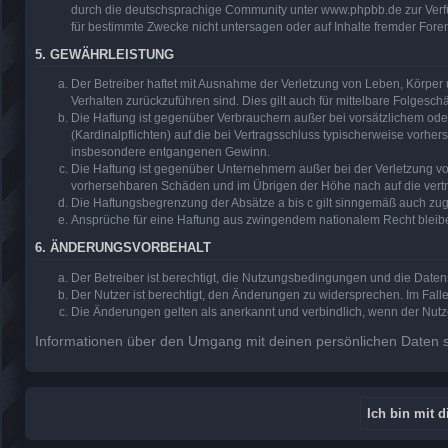
durch die deutschsprachige Community unter www.phpbb.de zur Verfüg
für bestimmte Zwecke nicht untersagen oder auf Inhalte fremder Fore
5. GEWÄHRLEISTUNG
Der Betreiber haftet mit Ausnahme der Verletzung von Leben, Körper u
Verhalten zurückzuführen sind. Dies gilt auch für mittelbare Folge
Die Haftung ist gegenüber Verbrauchern außer bei vorsätzlichem ode
(Kardinalpflichten) auf die bei Vertragsschluss typischerweise vorh
insbesondere entgangenen Gewinn.
Die Haftung ist gegenüber Unternehmern außer bei der Verletzung vo
vorhersehbaren Schäden und im Übrigen der Höhe nach auf die vertr
Die Haftungsbegrenzung der Absätze a bis c gilt sinngemäß auch zugu
Ansprüche für eine Haftung aus zwingendem nationalem Recht bleib
6. ÄNDERUNGSVORBEHALT
Der Betreiber ist berechtigt, die Nutzungsbedingungen und die Daten
Der Nutzer ist berechtigt, den Änderungen zu widersprechen. Im Fall
Die Änderungen gelten als anerkannt und verbindlich, wenn der Nut
Informationen über den Umgang mit deinen persönlichen Daten si