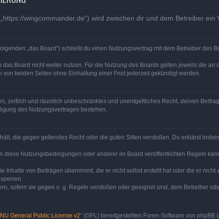
„https://wingcommander.de“) wird zwischen dir und dem Betreiber ein
olgenden „das Board“) schließt du einen Nutzungsvertrag mit dem Betreiber des Bo
 das Board nicht weiter nutzen. Für die Nutzung des Boards gelten jeweils die an d
von beiden Seiten ohne Einhaltung einer Frist jederzeit gekündigt werden.
ches, zeitlich und räumlich unbeschränktes und unentgeltliches Recht, deinen Beit
digung des Nutzungsvertrages bestehen.
enthält, die gegen geltendes Recht oder die guten Sitten verstoßen. Du erklärst ins
en diese Nutzungsbedingungen oder anderer im Board veröffentlichten Regeln kan
e Inhalte von Beiträgen übernimmt, die er nicht selbst erstellt hat oder die er nic
 sperren.
rn, sofern sie gegen o. g. Regeln verstoßen oder geeignet sind, dem Betreiber o
NU General Public License v2
“ (GPL) bereitgestellten Foren-Software von phpBB