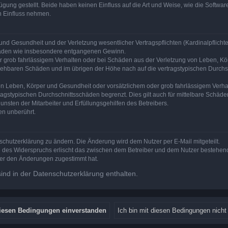
ung gestellt. Beide haben keinen Einfluss auf die Art und Weise, wie die Softw
n Einfluss nehmen.
nd Gesundheit und der Verletzung wesentlicher Vertragspflichten (Kardinalpflichten
schäden wie insbesondere entgangenen Gewinn.
r grob fahrlässigem Verhalten oder bei Schäden aus der Verletzung von Leben, Kör
ersehbaren Schäden und im übrigen der Höhe nach auf die vertragstypischen Durchsc
n Leben, Körper und Gesundheit oder vorsätzlichem oder grob fahrlässigem Verhalt
agstypischen Durchschnittsschäden begrenzt. Dies gilt auch für mittelbare Schä
nsten der Mitarbeiter und Erfüllungsgehilfen des Betreibers.
en unberührt.
schutzerklärung zu ändern. Die Änderung wird dem Nutzer per E-Mail mitgeteilt.
e des Widerspruchs erlischt das zwischen dem Betreiber und dem Nutzer bestehende
zer den Änderungen zugestimmt hat.
nd in der Datenschutzerklärung enthalten.