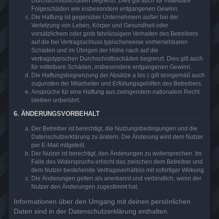
Durchschnittsschäden begrenzt. Dies gilt auch für mittelbare
Folgeschäden wie insbesondere entgangenen Gewinn.
Die Haftung ist gegenüber Unternehmern außer bei der
Verletzung von Leben, Körper und Gesundheit oder
vorsätzlichem oder grob fahrlässigem Verhalten des Betreibers
auf die bei Vertragsschluss typischerweise vorhersehbaren
Schäden und im Übrigen der Höhe nach auf die
vertragstypischen Durchschnittsschäden begrenzt. Dies gilt auch
für mittelbare Schäden, insbesondere entgangenen Gewinn.
Die Haftungsbegrenzung der Absätze a bis c gilt sinngemäß auch
zugunsten der Mitarbeiter und Erfüllungsgehilfen des Betreibers.
Ansprüche für eine Haftung aus zwingendem nationalem Recht
bleiben unberührt.
6. ÄNDERUNGSVORBEHALT
Der Betreiber ist berechtigt, die Nutzungsbedingungen und die
Datenschutzerklärung zu ändern. Die Änderung wird dem Nutzer
per E-Mail mitgeteilt.
Der Nutzer ist berechtigt, den Änderungen zu widersprechen. Im
Falle des Widerspruchs erlischt das zwischen dem Betreiber und
dem Nutzer bestehende Vertragsverhältnis mit sofortiger Wirkung.
Die Änderungen gelten als anerkannt und verbindlich, wenn der
Nutzer den Änderungen zugestimmt hat.
Informationen über den Umgang mit deinen persönlichen
Daten sind in der Datenschutzerklärung enthalten.