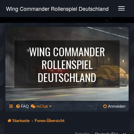
Wing Commander Rollenspiel Deutschland
T
o
g
g
l
e
n
WING COMMANDER
a
v
ROLLENSPIEL
i
g
DEUTSCHLAND
a
t
i
o
n
FAQ
mChat
Anmelden
Startseite
Foren-Übersicht
Sprache: