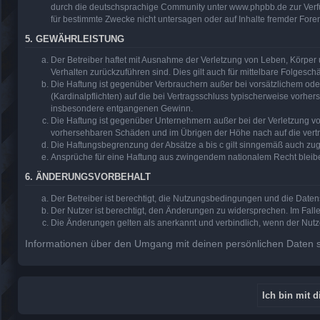
durch die deutschsprachige Community unter www.phpbb.de zur Verfüg
für bestimmte Zwecke nicht untersagen oder auf Inhalte fremder Fore
5. GEWÄHRLEISTUNG
Der Betreiber haftet mit Ausnahme der Verletzung von Leben, Körper u
Verhalten zurückzuführen sind. Dies gilt auch für mittelbare Folge
Die Haftung ist gegenüber Verbrauchern außer bei vorsätzlichem ode
(Kardinalpflichten) auf die bei Vertragsschluss typischerweise vorh
insbesondere entgangenen Gewinn.
Die Haftung ist gegenüber Unternehmern außer bei der Verletzung vo
vorhersehbaren Schäden und im Übrigen der Höhe nach auf die vertr
Die Haftungsbegrenzung der Absätze a bis c gilt sinngemäß auch zugu
Ansprüche für eine Haftung aus zwingendem nationalem Recht bleib
6. ÄNDERUNGSVORBEHALT
Der Betreiber ist berechtigt, die Nutzungsbedingungen und die Daten
Der Nutzer ist berechtigt, den Änderungen zu widersprechen. Im Fall
Die Änderungen gelten als anerkannt und verbindlich, wenn der Nut
Informationen über den Umgang mit deinen persönlichen Daten si