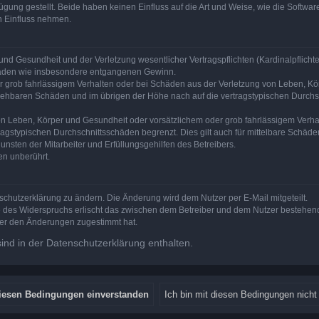
ung gestellt. Beide haben keinen Einfluss auf die Art und Weise, wie die Softw
n Einfluss nehmen.
nd Gesundheit und der Verletzung wesentlicher Vertragspflichten (Kardinalpflichten
schäden wie insbesondere entgangenen Gewinn.
r grob fahrlässigem Verhalten oder bei Schäden aus der Verletzung von Leben, Kör
ersehbaren Schäden und im übrigen der Höhe nach auf die vertragstypischen Durchsc
n Leben, Körper und Gesundheit oder vorsätzlichem oder grob fahrlässigem Verhalt
agstypischen Durchschnittsschäden begrenzt. Dies gilt auch für mittelbare Schä
nsten der Mitarbeiter und Erfüllungsgehilfen des Betreibers.
en unberührt.
schutzerklärung zu ändern. Die Änderung wird dem Nutzer per E-Mail mitgeteilt.
e des Widerspruchs erlischt das zwischen dem Betreiber und dem Nutzer bestehende
zer den Änderungen zugestimmt hat.
nd in der Datenschutzerklärung enthalten.