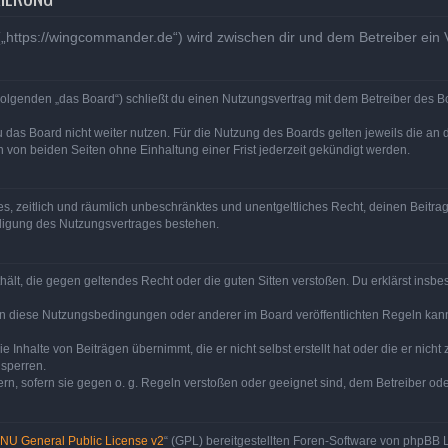
„https://wingcommander.de“) wird zwischen dir und dem Betreiber ein
olgenden „das Board“) schließt du einen Nutzungsvertrag mit dem Betreiber des Bo
 das Board nicht weiter nutzen. Für die Nutzung des Boards gelten jeweils die an d
von beiden Seiten ohne Einhaltung einer Frist jederzeit gekündigt werden.
ches, zeitlich und räumlich unbeschränktes und unentgeltliches Recht, deinen Beit
digung des Nutzungsvertrages bestehen.
enthält, die gegen geltendes Recht oder die guten Sitten verstoßen. Du erklärst ins
en diese Nutzungsbedingungen oder anderer im Board veröffentlichten Regeln kan
e Inhalte von Beiträgen übernimmt, die er nicht selbst erstellt hat oder die er nic
 sperren.
rn, sofern sie gegen o. g. Regeln verstoßen oder geeignet sind, dem Betreiber o
NU General Public License v2
“ (GPL) bereitgestellten Foren-Software von phpBB