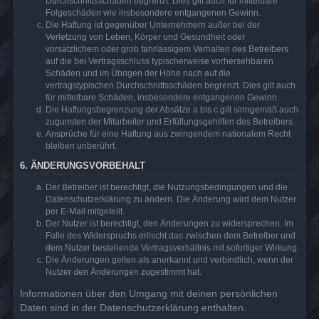
Durchschnittsschäden begrenzt. Dies gilt auch für mittelbare
Folgeschäden wie insbesondere entgangenen Gewinn.
Die Haftung ist gegenüber Unternehmern außer bei der
Verletzung von Leben, Körper und Gesundheit oder
vorsätzlichem oder grob fahrlässigem Verhalten des Betreibers
auf die bei Vertragsschluss typischerweise vorhersehbaren
Schäden und im Übrigen der Höhe nach auf die
vertragstypischen Durchschnittsschäden begrenzt. Dies gilt auch
für mittelbare Schäden, insbesondere entgangenen Gewinn.
Die Haftungsbegrenzung der Absätze a bis c gilt sinngemäß auch
zugunsten der Mitarbeiter und Erfüllungsgehilfen des Betreibers.
Ansprüche für eine Haftung aus zwingendem nationalem Recht
bleiben unberührt.
6. ÄNDERUNGSVORBEHALT
Der Betreiber ist berechtigt, die Nutzungsbedingungen und die
Datenschutzerklärung zu ändern. Die Änderung wird dem Nutzer
per E-Mail mitgeteilt.
Der Nutzer ist berechtigt, den Änderungen zu widersprechen. Im
Falle des Widerspruchs erlischt das zwischen dem Betreiber und
dem Nutzer bestehende Vertragsverhältnis mit sofortiger Wirkung.
Die Änderungen gelten als anerkannt und verbindlich, wenn der
Nutzer den Änderungen zugestimmt hat.
Informationen über den Umgang mit deinen persönlichen
Daten sind in der Datenschutzerklärung enthalten.