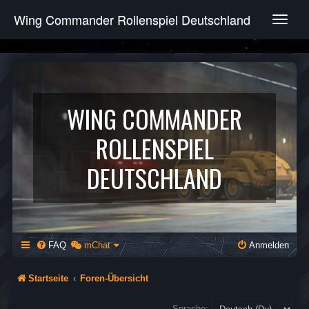
Wing Commander Rollenspiel Deutschland
T
o
g
g
l
e
n
WING COMMANDER
a
v
ROLLENSPIEL
i
g
DEUTSCHLAND
a
t
i
o
n
FAQ
mChat
Anmelden
Startseite
Foren-Übersicht
Sprache: