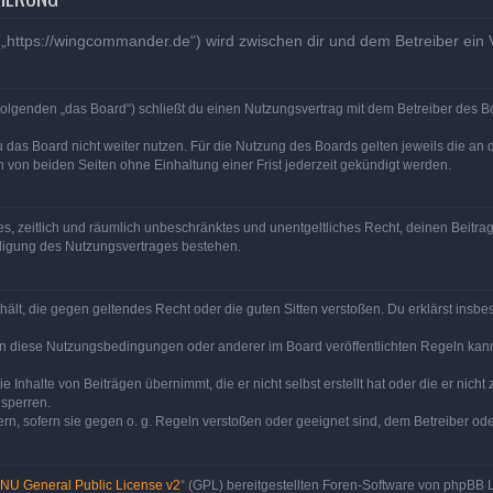
„https://wingcommander.de“) wird zwischen dir und dem Betreiber ein
olgenden „das Board“) schließt du einen Nutzungsvertrag mit dem Betreiber des Bo
 das Board nicht weiter nutzen. Für die Nutzung des Boards gelten jeweils die an d
von beiden Seiten ohne Einhaltung einer Frist jederzeit gekündigt werden.
ches, zeitlich und räumlich unbeschränktes und unentgeltliches Recht, deinen Beit
digung des Nutzungsvertrages bestehen.
enthält, die gegen geltendes Recht oder die guten Sitten verstoßen. Du erklärst ins
en diese Nutzungsbedingungen oder anderer im Board veröffentlichten Regeln kan
e Inhalte von Beiträgen übernimmt, die er nicht selbst erstellt hat oder die er nic
 sperren.
rn, sofern sie gegen o. g. Regeln verstoßen oder geeignet sind, dem Betreiber o
NU General Public License v2
“ (GPL) bereitgestellten Foren-Software von phpBB