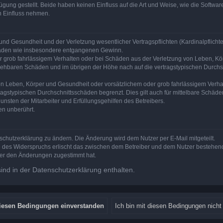
ung gestellt. Beide haben keinen Einfluss auf die Art und Weise, wie die Softw
n Einfluss nehmen.
nd Gesundheit und der Verletzung wesentlicher Vertragspflichten (Kardinalpflichten
schäden wie insbesondere entgangenen Gewinn.
r grob fahrlässigem Verhalten oder bei Schäden aus der Verletzung von Leben, Kör
ersehbaren Schäden und im übrigen der Höhe nach auf die vertragstypischen Durchsc
n Leben, Körper und Gesundheit oder vorsätzlichem oder grob fahrlässigem Verhalt
agstypischen Durchschnittsschäden begrenzt. Dies gilt auch für mittelbare Schä
nsten der Mitarbeiter und Erfüllungsgehilfen des Betreibers.
en unberührt.
schutzerklärung zu ändern. Die Änderung wird dem Nutzer per E-Mail mitgeteilt.
e des Widerspruchs erlischt das zwischen dem Betreiber und dem Nutzer bestehende
zer den Änderungen zugestimmt hat.
nd in der Datenschutzerklärung enthalten.