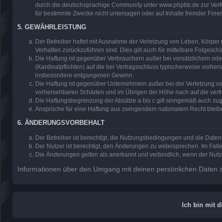
durch die deutschsprachige Community unter www.phpbb.de zur Verfüg
für bestimmte Zwecke nicht untersagen oder auf Inhalte fremder Fore
5. GEWÄHRLEISTUNG
Der Betreiber haftet mit Ausnahme der Verletzung von Leben, Körper u
Verhalten zurückzuführen sind. Dies gilt auch für mittelbare Folge
Die Haftung ist gegenüber Verbrauchern außer bei vorsätzlichem ode
(Kardinalpflichten) auf die bei Vertragsschluss typischerweise vorh
insbesondere entgangenen Gewinn.
Die Haftung ist gegenüber Unternehmern außer bei der Verletzung vo
vorhersehbaren Schäden und im Übrigen der Höhe nach auf die vertr
Die Haftungsbegrenzung der Absätze a bis c gilt sinngemäß auch zugu
Ansprüche für eine Haftung aus zwingendem nationalem Recht bleib
6. ÄNDERUNGSVORBEHALT
Der Betreiber ist berechtigt, die Nutzungsbedingungen und die Daten
Der Nutzer ist berechtigt, den Änderungen zu widersprechen. Im Fall
Die Änderungen gelten als anerkannt und verbindlich, wenn der Nut
Informationen über den Umgang mit deinen persönlichen Daten si