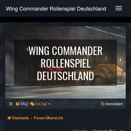
Wing Commander Rollenspiel Deutschland
T
o
g
g
l
e
n
WING COMMANDER
a
v
ROLLENSPIEL
i
g
DEUTSCHLAND
a
t
i
o
n
FAQ
mChat
Anmelden
Startseite
Foren-Übersicht
Sprache: