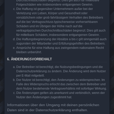
Durchschnittsschäden begrenzt. Dies gilt auch für mittelbare
Folgeschäden wie insbesondere entgangenen Gewinn.
Die Haftung ist gegenüber Unternehmern außer bei der
Verletzung von Leben, Körper und Gesundheit oder
vorsätzlichem oder grob fahrlässigem Verhalten des Betreibers
auf die bei Vertragsschluss typischerweise vorhersehbaren
Schäden und im Übrigen der Höhe nach auf die
vertragstypischen Durchschnittsschäden begrenzt. Dies gilt auch
für mittelbare Schäden, insbesondere entgangenen Gewinn.
Die Haftungsbegrenzung der Absätze a bis c gilt sinngemäß auch
zugunsten der Mitarbeiter und Erfüllungsgehilfen des Betreibers.
Ansprüche für eine Haftung aus zwingendem nationalem Recht
bleiben unberührt.
6. ÄNDERUNGSVORBEHALT
Der Betreiber ist berechtigt, die Nutzungsbedingungen und die
Datenschutzerklärung zu ändern. Die Änderung wird dem Nutzer
per E-Mail mitgeteilt.
Der Nutzer ist berechtigt, den Änderungen zu widersprechen. Im
Falle des Widerspruchs erlischt das zwischen dem Betreiber und
dem Nutzer bestehende Vertragsverhältnis mit sofortiger Wirkung.
Die Änderungen gelten als anerkannt und verbindlich, wenn der
Nutzer den Änderungen zugestimmt hat.
Informationen über den Umgang mit deinen persönlichen
Daten sind in der Datenschutzerklärung enthalten.