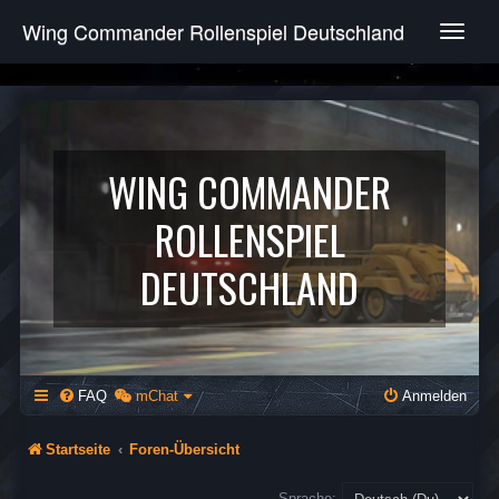
Wing Commander Rollenspiel Deutschland
T
o
g
g
l
e
n
WING COMMANDER
a
v
ROLLENSPIEL
i
g
DEUTSCHLAND
a
t
i
o
n
FAQ
mChat
Anmelden
Startseite
Foren-Übersicht
Sprache: