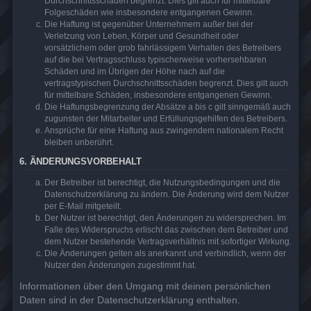
Durchschnittsschäden begrenzt. Dies gilt auch für mittelbare
Folgeschäden wie insbesondere entgangenen Gewinn.
Die Haftung ist gegenüber Unternehmern außer bei der
Verletzung von Leben, Körper und Gesundheit oder
vorsätzlichem oder grob fahrlässigem Verhalten des Betreibers
auf die bei Vertragsschluss typischerweise vorhersehbaren
Schäden und im Übrigen der Höhe nach auf die
vertragstypischen Durchschnittsschäden begrenzt. Dies gilt auch
für mittelbare Schäden, insbesondere entgangenen Gewinn.
Die Haftungsbegrenzung der Absätze a bis c gilt sinngemäß auch
zugunsten der Mitarbeiter und Erfüllungsgehilfen des Betreibers.
Ansprüche für eine Haftung aus zwingendem nationalem Recht
bleiben unberührt.
6. ÄNDERUNGSVORBEHALT
Der Betreiber ist berechtigt, die Nutzungsbedingungen und die
Datenschutzerklärung zu ändern. Die Änderung wird dem Nutzer
per E-Mail mitgeteilt.
Der Nutzer ist berechtigt, den Änderungen zu widersprechen. Im
Falle des Widerspruchs erlischt das zwischen dem Betreiber und
dem Nutzer bestehende Vertragsverhältnis mit sofortiger Wirkung.
Die Änderungen gelten als anerkannt und verbindlich, wenn der
Nutzer den Änderungen zugestimmt hat.
Informationen über den Umgang mit deinen persönlichen
Daten sind in der Datenschutzerklärung enthalten.