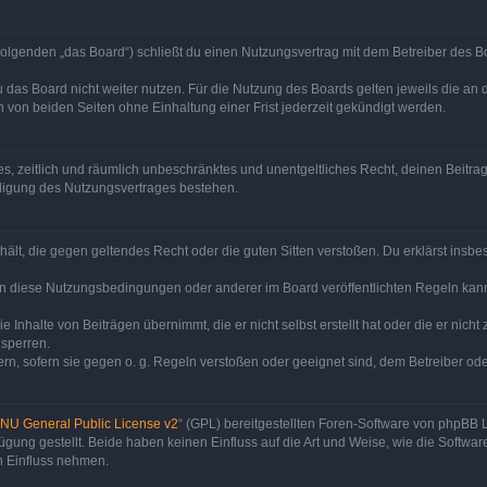
olgenden „das Board“) schließt du einen Nutzungsvertrag mit dem Betreiber des Bo
 das Board nicht weiter nutzen. Für die Nutzung des Boards gelten jeweils die an d
von beiden Seiten ohne Einhaltung einer Frist jederzeit gekündigt werden.
ches, zeitlich und räumlich unbeschränktes und unentgeltliches Recht, deinen Beit
digung des Nutzungsvertrages bestehen.
enthält, die gegen geltendes Recht oder die guten Sitten verstoßen. Du erklärst ins
en diese Nutzungsbedingungen oder anderer im Board veröffentlichten Regeln kan
e Inhalte von Beiträgen übernimmt, die er nicht selbst erstellt hat oder die er nic
 sperren.
rn, sofern sie gegen o. g. Regeln verstoßen oder geeignet sind, dem Betreiber o
NU General Public License v2
“ (GPL) bereitgestellten Foren-Software von phpBB
ung gestellt. Beide haben keinen Einfluss auf die Art und Weise, wie die Softw
n Einfluss nehmen.