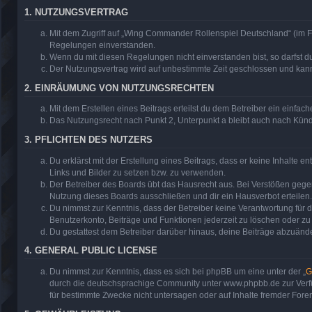
1. NUTZUNGSVERTRAG
Mit dem Zugriff auf „Wing Commander Rollenspiel Deutschland“ (im F
Regelungen einverstanden.
Wenn du mit diesen Regelungen nicht einverstanden bist, so darfst du
Der Nutzungsvertrag wird auf unbestimmte Zeit geschlossen und kann 
2. EINRÄUMUNG VON NUTZUNGSRECHTEN
Mit dem Erstellen eines Beitrags erteilst du dem Betreiber ein einfa
Das Nutzungsrecht nach Punkt 2, Unterpunkt a bleibt auch nach Kün
3. PFLICHTEN DES NUTZERS
Du erklärst mit der Erstellung eines Beitrags, dass er keine Inhalte 
Links und Bilder zu setzen bzw. zu verwenden.
Der Betreiber des Boards übt das Hausrecht aus. Bei Verstößen geg
Nutzung dieses Boards ausschließen und dir ein Hausverbot erteilen.
Du nimmst zur Kenntnis, dass der Betreiber keine Verantwortung für di
Benutzerkonto, Beiträge und Funktionen jederzeit zu löschen oder zu
Du gestattest dem Betreiber darüber hinaus, deine Beiträge abzuände
4. GENERAL PUBLIC LICENSE
Du nimmst zur Kenntnis, dass es sich bei phpBB um eine unter der „
G
durch die deutschsprachige Community unter www.phpbb.de zur Verfüg
für bestimmte Zwecke nicht untersagen oder auf Inhalte fremder Fore