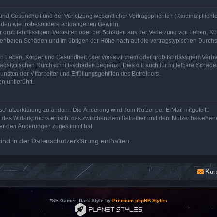
nd Gesundheit und der Verletzung wesentlicher Vertragspflichten (Kardinalpflichten
schäden wie insbesondere entgangenen Gewinn.
r grob fahrlässigem Verhalten oder bei Schäden aus der Verletzung von Leben, Kör
ersehbaren Schäden und im übrigen der Höhe nach auf die vertragstypischen Durchsc
n Leben, Körper und Gesundheit oder vorsätzlichem oder grob fahrlässigem Verhalt
agstypischen Durchschnittsschäden begrenzt. Dies gilt auch für mittelbare Schä
nsten der Mitarbeiter und Erfüllungsgehilfen des Betreibers.
en unberührt.
schutzerklärung zu ändern. Die Änderung wird dem Nutzer per E-Mail mitgeteilt.
e des Widerspruchs erlischt das zwischen dem Betreiber und dem Nutzer bestehende
zer den Änderungen zugestimmt hat.
nd in der Datenschutzerklärung enthalten.
Kon
*
SE Gamer: Dark Style by
Premium phpBB Styles