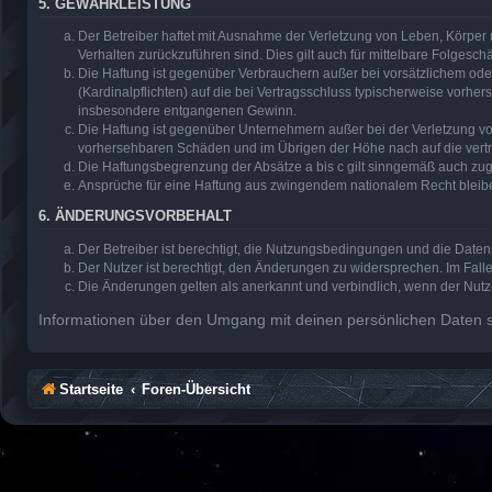
5. GEWÄHRLEISTUNG
Der Betreiber haftet mit Ausnahme der Verletzung von Leben, Körper u
Verhalten zurückzuführen sind. Dies gilt auch für mittelbare Folge
Die Haftung ist gegenüber Verbrauchern außer bei vorsätzlichem ode
(Kardinalpflichten) auf die bei Vertragsschluss typischerweise vorh
insbesondere entgangenen Gewinn.
Die Haftung ist gegenüber Unternehmern außer bei der Verletzung vo
vorhersehbaren Schäden und im Übrigen der Höhe nach auf die vertr
Die Haftungsbegrenzung der Absätze a bis c gilt sinngemäß auch zugu
Ansprüche für eine Haftung aus zwingendem nationalem Recht bleib
6. ÄNDERUNGSVORBEHALT
Der Betreiber ist berechtigt, die Nutzungsbedingungen und die Daten
Der Nutzer ist berechtigt, den Änderungen zu widersprechen. Im Fall
Die Änderungen gelten als anerkannt und verbindlich, wenn der Nut
Informationen über den Umgang mit deinen persönlichen Daten si
Startseite
Foren-Übersicht