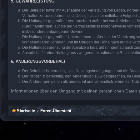
5. GEWÄHRLEISTUNG
Der Betreiber haftet mit Ausnahme der Verletzung von Leben, Körper u
Verhalten zurückzuführen sind. Dies gilt auch für mittelbare Folge
Die Haftung ist gegenüber Verbrauchern außer bei vorsätzlichem ode
(Kardinalpflichten) auf die bei Vertragsschluss typischerweise vorh
insbesondere entgangenen Gewinn.
Die Haftung ist gegenüber Unternehmern außer bei der Verletzung vo
vorhersehbaren Schäden und im Übrigen der Höhe nach auf die vertr
Die Haftungsbegrenzung der Absätze a bis c gilt sinngemäß auch zugu
Ansprüche für eine Haftung aus zwingendem nationalem Recht bleib
6. ÄNDERUNGSVORBEHALT
Der Betreiber ist berechtigt, die Nutzungsbedingungen und die Daten
Der Nutzer ist berechtigt, den Änderungen zu widersprechen. Im Fall
Die Änderungen gelten als anerkannt und verbindlich, wenn der Nut
Informationen über den Umgang mit deinen persönlichen Daten si
Startseite
Foren-Übersicht