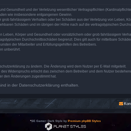
nd Gesundheit und der Verletzung wesentlicher Vertragspflichten (Kardinalpflichten
schäden wie insbesondere entgangenen Gewinn.
r grob fahrlässigem Verhalten oder bei Schäden aus der Verletzung von Leben, Kör
ersehbaren Schäden und im übrigen der Höhe nach auf die vertragstypischen Durchsc
n Leben, Körper und Gesundheit oder vorsätzlichem oder grob fahrlässigem Verhalt
agstypischen Durchschnittsschäden begrenzt. Dies gilt auch für mittelbare Schä
nsten der Mitarbeiter und Erfüllungsgehilfen des Betreibers.
en unberührt.
schutzerklärung zu ändern. Die Änderung wird dem Nutzer per E-Mail mitgeteilt.
e des Widerspruchs erlischt das zwischen dem Betreiber und dem Nutzer bestehende
zer den Änderungen zugestimmt hat.
nd in der Datenschutzerklärung enthalten.
Kon
*
SE Gamer: Dark Style by
Premium phpBB Styles