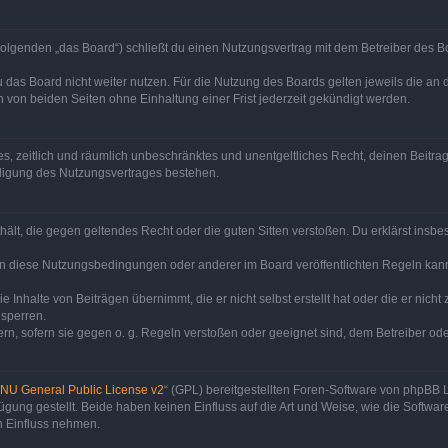
olgenden „das Board“) schließt du einen Nutzungsvertrag mit dem Betreiber des Bo
 das Board nicht weiter nutzen. Für die Nutzung des Boards gelten jeweils die an d
von beiden Seiten ohne Einhaltung einer Frist jederzeit gekündigt werden.
ches, zeitlich und räumlich unbeschränktes und unentgeltliches Recht, deinen Beit
digung des Nutzungsvertrages bestehen.
enthält, die gegen geltendes Recht oder die guten Sitten verstoßen. Du erklärst ins
en diese Nutzungsbedingungen oder anderer im Board veröffentlichten Regeln kan
e Inhalte von Beiträgen übernimmt, die er nicht selbst erstellt hat oder die er nic
 sperren.
rn, sofern sie gegen o. g. Regeln verstoßen oder geeignet sind, dem Betreiber o
NU General Public License v2
“ (GPL) bereitgestellten Foren-Software von phpBB
ung gestellt. Beide haben keinen Einfluss auf die Art und Weise, wie die Softw
n Einfluss nehmen.