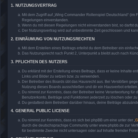
1. NUTZUNGSVERTRAG
Mit dem Zugriff auf „Wing Commander Rollenspiel Deutschland“ (im F
Regelungen einverstanden.
Wenn du mit diesen Regelungen nicht einverstanden bist, so darfst du
Der Nutzungsvertrag wird auf unbestimmte Zeit geschlossen und kann 
2. EINRÄUMUNG VON NUTZUNGSRECHTEN
Mit dem Erstellen eines Beitrags erteilst du dem Betreiber ein einfa
Das Nutzungsrecht nach Punkt 2, Unterpunkt a bleibt auch nach Kün
3. PFLICHTEN DES NUTZERS
Du erklärst mit der Erstellung eines Beitrags, dass er keine Inhalte 
Links und Bilder zu setzen bzw. zu verwenden.
Der Betreiber des Boards übt das Hausrecht aus. Bei Verstößen geg
Nutzung dieses Boards ausschließen und dir ein Hausverbot erteilen.
Du nimmst zur Kenntnis, dass der Betreiber keine Verantwortung für di
Benutzerkonto, Beiträge und Funktionen jederzeit zu löschen oder zu
Du gestattest dem Betreiber darüber hinaus, deine Beiträge abzuände
4. GENERAL PUBLIC LICENSE
Du nimmst zur Kenntnis, dass es sich bei phpBB um eine unter der „
G
durch die deutschsprachige Community unter www.phpbb.de zur Verfüg
für bestimmte Zwecke nicht untersagen oder auf Inhalte fremder Fore