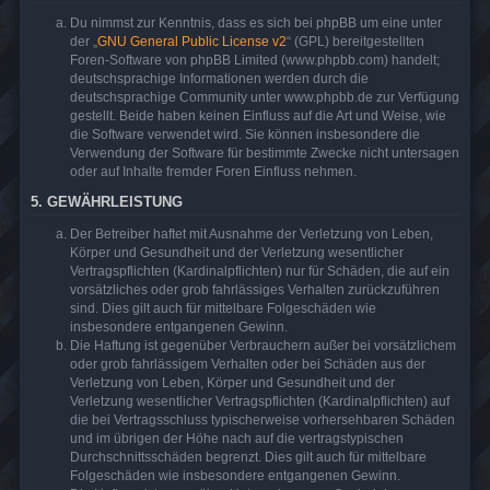
Du nimmst zur Kenntnis, dass es sich bei phpBB um eine unter
der „
GNU General Public License v2
“ (GPL) bereitgestellten
Foren-Software von phpBB Limited (www.phpbb.com) handelt;
deutschsprachige Informationen werden durch die
deutschsprachige Community unter www.phpbb.de zur Verfügung
gestellt. Beide haben keinen Einfluss auf die Art und Weise, wie
die Software verwendet wird. Sie können insbesondere die
Verwendung der Software für bestimmte Zwecke nicht untersagen
oder auf Inhalte fremder Foren Einfluss nehmen.
5. GEWÄHRLEISTUNG
Der Betreiber haftet mit Ausnahme der Verletzung von Leben,
Körper und Gesundheit und der Verletzung wesentlicher
Vertragspflichten (Kardinalpflichten) nur für Schäden, die auf ein
vorsätzliches oder grob fahrlässiges Verhalten zurückzuführen
sind. Dies gilt auch für mittelbare Folgeschäden wie
insbesondere entgangenen Gewinn.
Die Haftung ist gegenüber Verbrauchern außer bei vorsätzlichem
oder grob fahrlässigem Verhalten oder bei Schäden aus der
Verletzung von Leben, Körper und Gesundheit und der
Verletzung wesentlicher Vertragspflichten (Kardinalpflichten) auf
die bei Vertragsschluss typischerweise vorhersehbaren Schäden
und im übrigen der Höhe nach auf die vertragstypischen
Durchschnittsschäden begrenzt. Dies gilt auch für mittelbare
Folgeschäden wie insbesondere entgangenen Gewinn.