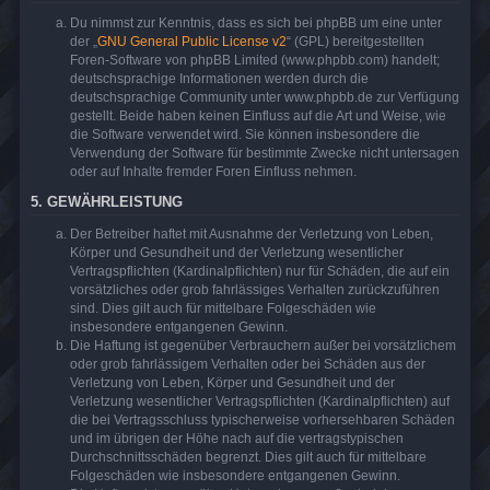
Du nimmst zur Kenntnis, dass es sich bei phpBB um eine unter
der „
GNU General Public License v2
“ (GPL) bereitgestellten
Foren-Software von phpBB Limited (www.phpbb.com) handelt;
deutschsprachige Informationen werden durch die
deutschsprachige Community unter www.phpbb.de zur Verfügung
gestellt. Beide haben keinen Einfluss auf die Art und Weise, wie
die Software verwendet wird. Sie können insbesondere die
Verwendung der Software für bestimmte Zwecke nicht untersagen
oder auf Inhalte fremder Foren Einfluss nehmen.
5. GEWÄHRLEISTUNG
Der Betreiber haftet mit Ausnahme der Verletzung von Leben,
Körper und Gesundheit und der Verletzung wesentlicher
Vertragspflichten (Kardinalpflichten) nur für Schäden, die auf ein
vorsätzliches oder grob fahrlässiges Verhalten zurückzuführen
sind. Dies gilt auch für mittelbare Folgeschäden wie
insbesondere entgangenen Gewinn.
Die Haftung ist gegenüber Verbrauchern außer bei vorsätzlichem
oder grob fahrlässigem Verhalten oder bei Schäden aus der
Verletzung von Leben, Körper und Gesundheit und der
Verletzung wesentlicher Vertragspflichten (Kardinalpflichten) auf
die bei Vertragsschluss typischerweise vorhersehbaren Schäden
und im übrigen der Höhe nach auf die vertragstypischen
Durchschnittsschäden begrenzt. Dies gilt auch für mittelbare
Folgeschäden wie insbesondere entgangenen Gewinn.