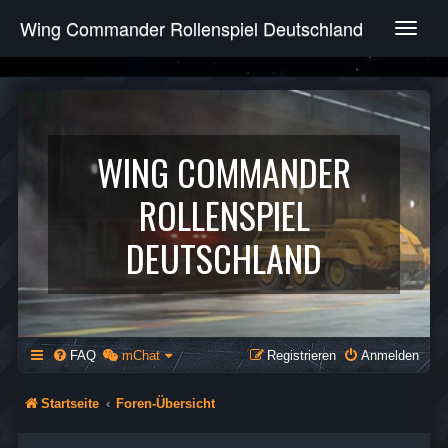
Wing Commander Rollenspiel Deutschland
T
o
g
g
l
e
n
WING COMMANDER
a
v
ROLLENSPIEL
i
g
DEUTSCHLAND
a
t
i
o
n
FAQ
mChat
Registrieren
Anmelden
Startseite
Foren-Übersicht