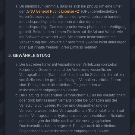
Du nimmst zur Kenntnis, dass es sich bei phpBB um eine unter
der „
GNU General Public License v2
“ (GPL) bereitgestellten
Foren-Software von phpBB Limited (www.phpbb.com) handelt;
deutschsprachige Informationen werden durch die
deutschsprachige Community unter www.phpbb.de zur Verfügung
gestellt. Beide haben keinen Einfluss auf die Art und Weise, wie
die Software verwendet wird. Sie können insbesondere die
Verwendung der Software für bestimmte Zwecke nicht untersagen
oder auf Inhalte fremder Foren Einfluss nehmen.
5. GEWÄHRLEISTUNG
Der Betreiber haftet mit Ausnahme der Verletzung von Leben,
Körper und Gesundheit und der Verletzung wesentlicher
Vertragspflichten (Kardinalpflichten) nur für Schäden, die auf ein
vorsätzliches oder grob fahrlässiges Verhalten zurückzuführen
sind. Dies gilt auch für mittelbare Folgeschäden wie
insbesondere entgangenen Gewinn.
Die Haftung ist gegenüber Verbrauchern außer bei vorsätzlichem
oder grob fahrlässigem Verhalten oder bei Schäden aus der
Verletzung von Leben, Körper und Gesundheit und der
Verletzung wesentlicher Vertragspflichten (Kardinalpflichten) auf
die bei Vertragsschluss typischerweise vorhersehbaren Schäden
und im übrigen der Höhe nach auf die vertragstypischen
Durchschnittsschäden begrenzt. Dies gilt auch für mittelbare
Folgeschäden wie insbesondere entgangenen Gewinn.