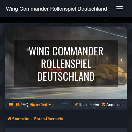
Wing Commander Rollenspiel Deutschland
T
o
g
g
l
e
n
WING COMMANDER
a
v
ROLLENSPIEL
i
g
DEUTSCHLAND
a
t
i
o
n
FAQ
mChat
Registrieren
Anmelden
Startseite
Foren-Übersicht