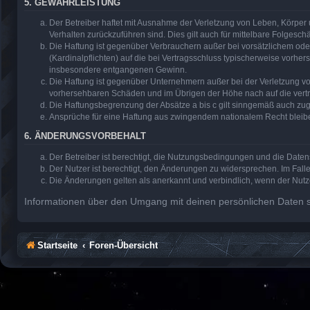
5. GEWÄHRLEISTUNG
Der Betreiber haftet mit Ausnahme der Verletzung von Leben, Körper u
Verhalten zurückzuführen sind. Dies gilt auch für mittelbare Folge
Die Haftung ist gegenüber Verbrauchern außer bei vorsätzlichem ode
(Kardinalpflichten) auf die bei Vertragsschluss typischerweise vorh
insbesondere entgangenen Gewinn.
Die Haftung ist gegenüber Unternehmern außer bei der Verletzung vo
vorhersehbaren Schäden und im Übrigen der Höhe nach auf die vertr
Die Haftungsbegrenzung der Absätze a bis c gilt sinngemäß auch zugu
Ansprüche für eine Haftung aus zwingendem nationalem Recht bleib
6. ÄNDERUNGSVORBEHALT
Der Betreiber ist berechtigt, die Nutzungsbedingungen und die Daten
Der Nutzer ist berechtigt, den Änderungen zu widersprechen. Im Fall
Die Änderungen gelten als anerkannt und verbindlich, wenn der Nut
Informationen über den Umgang mit deinen persönlichen Daten si
Startseite
Foren-Übersicht