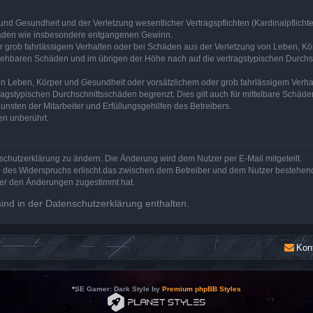
nd Gesundheit und der Verletzung wesentlicher Vertragspflichten (Kardinalpflichten
schäden wie insbesondere entgangenen Gewinn.
r grob fahrlässigem Verhalten oder bei Schäden aus der Verletzung von Leben, Kör
ersehbaren Schäden und im übrigen der Höhe nach auf die vertragstypischen Durchsc
n Leben, Körper und Gesundheit oder vorsätzlichem oder grob fahrlässigem Verhalt
agstypischen Durchschnittsschäden begrenzt. Dies gilt auch für mittelbare Schä
nsten der Mitarbeiter und Erfüllungsgehilfen des Betreibers.
en unberührt.
schutzerklärung zu ändern. Die Änderung wird dem Nutzer per E-Mail mitgeteilt.
e des Widerspruchs erlischt das zwischen dem Betreiber und dem Nutzer bestehende
zer den Änderungen zugestimmt hat.
nd in der Datenschutzerklärung enthalten.
Kon
*
SE Gamer: Dark Style by
Premium phpBB Styles