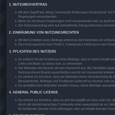
1. NUTZUNGSVERTRAG
Mit dem Zugriff auf „Wing Commander Rollenspiel Deutschland“ (im F
Regelungen einverstanden.
Wenn du mit diesen Regelungen nicht einverstanden bist, so darfst du
Der Nutzungsvertrag wird auf unbestimmte Zeit geschlossen und kann 
2. EINRÄUMUNG VON NUTZUNGSRECHTEN
Mit dem Erstellen eines Beitrags erteilst du dem Betreiber ein einfa
Das Nutzungsrecht nach Punkt 2, Unterpunkt a bleibt auch nach Kün
3. PFLICHTEN DES NUTZERS
Du erklärst mit der Erstellung eines Beitrags, dass er keine Inhalte 
Links und Bilder zu setzen bzw. zu verwenden.
Der Betreiber des Boards übt das Hausrecht aus. Bei Verstößen geg
Nutzung dieses Boards ausschließen und dir ein Hausverbot erteilen.
Du nimmst zur Kenntnis, dass der Betreiber keine Verantwortung für di
Benutzerkonto, Beiträge und Funktionen jederzeit zu löschen oder zu
Du gestattest dem Betreiber darüber hinaus, deine Beiträge abzuände
4. GENERAL PUBLIC LICENSE
Du nimmst zur Kenntnis, dass es sich bei phpBB um eine unter der „
G
durch die deutschsprachige Community unter www.phpbb.de zur Verfüg
für bestimmte Zwecke nicht untersagen oder auf Inhalte fremder Fore