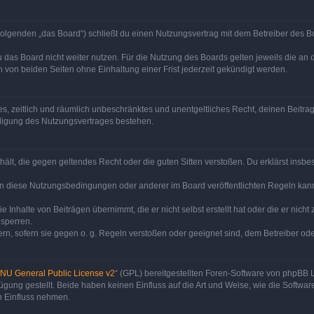
olgenden „das Board“) schließt du einen Nutzungsvertrag mit dem Betreiber des Bo
 das Board nicht weiter nutzen. Für die Nutzung des Boards gelten jeweils die an d
von beiden Seiten ohne Einhaltung einer Frist jederzeit gekündigt werden.
ches, zeitlich und räumlich unbeschränktes und unentgeltliches Recht, deinen Beit
digung des Nutzungsvertrages bestehen.
enthält, die gegen geltendes Recht oder die guten Sitten verstoßen. Du erklärst ins
en diese Nutzungsbedingungen oder anderer im Board veröffentlichten Regeln kan
e Inhalte von Beiträgen übernimmt, die er nicht selbst erstellt hat oder die er nic
 sperren.
rn, sofern sie gegen o. g. Regeln verstoßen oder geeignet sind, dem Betreiber o
NU General Public License v2
“ (GPL) bereitgestellten Foren-Software von phpBB
ung gestellt. Beide haben keinen Einfluss auf die Art und Weise, wie die Softw
n Einfluss nehmen.