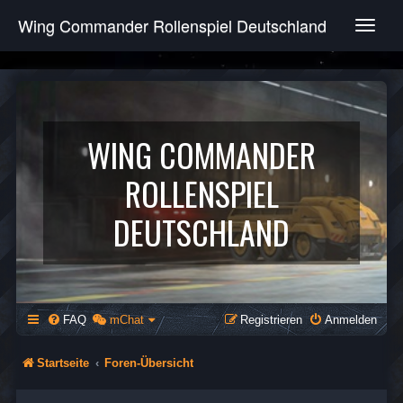
Wing Commander Rollenspiel Deutschland
T
o
g
g
l
e
n
WING COMMANDER
a
v
ROLLENSPIEL
i
g
DEUTSCHLAND
a
t
i
o
n
FAQ
mChat
Registrieren
Anmelden
Startseite
Foren-Übersicht