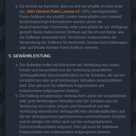
Du nimmst zur Kenntnis, dass es sich bei phpBB um eine unter
der „
GNU General Public License v2
“ (GPL) bereitgestellten
Foren-Software von phpBB Limited (www.phpbb.com) handelt;
deutschsprachige Informationen werden durch die
deutschsprachige Community unter www.phpbb.de zur Verfügung
gestellt. Beide haben keinen Einfluss auf die Art und Weise, wie
die Software verwendet wird. Sie können insbesondere die
Verwendung der Software für bestimmte Zwecke nicht untersagen
oder auf Inhalte fremder Foren Einfluss nehmen.
5. GEWÄHRLEISTUNG
Der Betreiber haftet mit Ausnahme der Verletzung von Leben,
Körper und Gesundheit und der Verletzung wesentlicher
Vertragspflichten (Kardinalpflichten) nur für Schäden, die auf ein
vorsätzliches oder grob fahrlässiges Verhalten zurückzuführen
sind. Dies gilt auch für mittelbare Folgeschäden wie
insbesondere entgangenen Gewinn.
Die Haftung ist gegenüber Verbrauchern außer bei vorsätzlichem
oder grob fahrlässigem Verhalten oder bei Schäden aus der
Verletzung von Leben, Körper und Gesundheit und der
Verletzung wesentlicher Vertragspflichten (Kardinalpflichten) auf
die bei Vertragsschluss typischerweise vorhersehbaren Schäden
und im übrigen der Höhe nach auf die vertragstypischen
Durchschnittsschäden begrenzt. Dies gilt auch für mittelbare
Folgeschäden wie insbesondere entgangenen Gewinn.