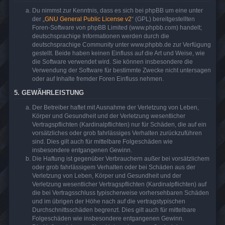
Du nimmst zur Kenntnis, dass es sich bei phpBB um eine unter
der „
GNU General Public License v2
“ (GPL) bereitgestellten
Foren-Software von phpBB Limited (www.phpbb.com) handelt;
deutschsprachige Informationen werden durch die
deutschsprachige Community unter www.phpbb.de zur Verfügung
gestellt. Beide haben keinen Einfluss auf die Art und Weise, wie
die Software verwendet wird. Sie können insbesondere die
Verwendung der Software für bestimmte Zwecke nicht untersagen
oder auf Inhalte fremder Foren Einfluss nehmen.
5. GEWÄHRLEISTUNG
Der Betreiber haftet mit Ausnahme der Verletzung von Leben,
Körper und Gesundheit und der Verletzung wesentlicher
Vertragspflichten (Kardinalpflichten) nur für Schäden, die auf ein
vorsätzliches oder grob fahrlässiges Verhalten zurückzuführen
sind. Dies gilt auch für mittelbare Folgeschäden wie
insbesondere entgangenen Gewinn.
Die Haftung ist gegenüber Verbrauchern außer bei vorsätzlichem
oder grob fahrlässigem Verhalten oder bei Schäden aus der
Verletzung von Leben, Körper und Gesundheit und der
Verletzung wesentlicher Vertragspflichten (Kardinalpflichten) auf
die bei Vertragsschluss typischerweise vorhersehbaren Schäden
und im übrigen der Höhe nach auf die vertragstypischen
Durchschnittsschäden begrenzt. Dies gilt auch für mittelbare
Folgeschäden wie insbesondere entgangenen Gewinn.