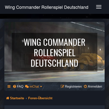
Wing Commander Rollenspiel Deutschland
T
o
g
g
l
e
n
WING COMMANDER
a
v
ROLLENSPIEL
i
g
DEUTSCHLAND
a
t
i
o
n
FAQ
mChat
Registrieren
Anmelden
Startseite
Foren-Übersicht