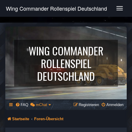
Wing Commander Rollenspiel Deutschland
T
o
g
g
l
e
n
WING COMMANDER
a
v
ROLLENSPIEL
i
g
DEUTSCHLAND
a
t
i
o
n
FAQ
mChat
Registrieren
Anmelden
Startseite
Foren-Übersicht