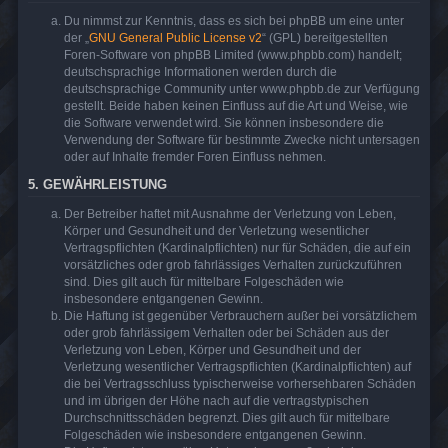
Du nimmst zur Kenntnis, dass es sich bei phpBB um eine unter
der „
GNU General Public License v2
“ (GPL) bereitgestellten
Foren-Software von phpBB Limited (www.phpbb.com) handelt;
deutschsprachige Informationen werden durch die
deutschsprachige Community unter www.phpbb.de zur Verfügung
gestellt. Beide haben keinen Einfluss auf die Art und Weise, wie
die Software verwendet wird. Sie können insbesondere die
Verwendung der Software für bestimmte Zwecke nicht untersagen
oder auf Inhalte fremder Foren Einfluss nehmen.
5. GEWÄHRLEISTUNG
Der Betreiber haftet mit Ausnahme der Verletzung von Leben,
Körper und Gesundheit und der Verletzung wesentlicher
Vertragspflichten (Kardinalpflichten) nur für Schäden, die auf ein
vorsätzliches oder grob fahrlässiges Verhalten zurückzuführen
sind. Dies gilt auch für mittelbare Folgeschäden wie
insbesondere entgangenen Gewinn.
Die Haftung ist gegenüber Verbrauchern außer bei vorsätzlichem
oder grob fahrlässigem Verhalten oder bei Schäden aus der
Verletzung von Leben, Körper und Gesundheit und der
Verletzung wesentlicher Vertragspflichten (Kardinalpflichten) auf
die bei Vertragsschluss typischerweise vorhersehbaren Schäden
und im übrigen der Höhe nach auf die vertragstypischen
Durchschnittsschäden begrenzt. Dies gilt auch für mittelbare
Folgeschäden wie insbesondere entgangenen Gewinn.