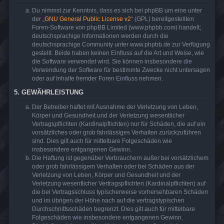
Du nimmst zur Kenntnis, dass es sich bei phpBB um eine unter
der „
GNU General Public License v2
“ (GPL) bereitgestellten
Foren-Software von phpBB Limited (www.phpbb.com) handelt;
deutschsprachige Informationen werden durch die
deutschsprachige Community unter www.phpbb.de zur Verfügung
gestellt. Beide haben keinen Einfluss auf die Art und Weise, wie
die Software verwendet wird. Sie können insbesondere die
Verwendung der Software für bestimmte Zwecke nicht untersagen
oder auf Inhalte fremder Foren Einfluss nehmen.
5. GEWÄHRLEISTUNG
Der Betreiber haftet mit Ausnahme der Verletzung von Leben,
Körper und Gesundheit und der Verletzung wesentlicher
Vertragspflichten (Kardinalpflichten) nur für Schäden, die auf ein
vorsätzliches oder grob fahrlässiges Verhalten zurückzuführen
sind. Dies gilt auch für mittelbare Folgeschäden wie
insbesondere entgangenen Gewinn.
Die Haftung ist gegenüber Verbrauchern außer bei vorsätzlichem
oder grob fahrlässigem Verhalten oder bei Schäden aus der
Verletzung von Leben, Körper und Gesundheit und der
Verletzung wesentlicher Vertragspflichten (Kardinalpflichten) auf
die bei Vertragsschluss typischerweise vorhersehbaren Schäden
und im übrigen der Höhe nach auf die vertragstypischen
Durchschnittsschäden begrenzt. Dies gilt auch für mittelbare
Folgeschäden wie insbesondere entgangenen Gewinn.