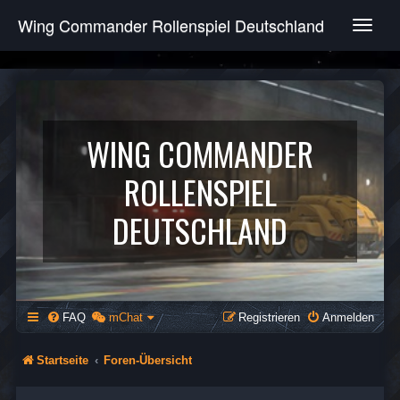
Wing Commander Rollenspiel Deutschland
T
o
g
g
l
e
n
WING COMMANDER
a
v
ROLLENSPIEL
i
g
DEUTSCHLAND
a
t
i
o
n
FAQ
mChat
Registrieren
Anmelden
Startseite
Foren-Übersicht