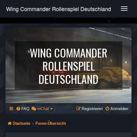
Wing Commander Rollenspiel Deutschland
T
o
g
g
l
e
n
WING COMMANDER
a
v
ROLLENSPIEL
i
g
DEUTSCHLAND
a
t
i
o
n
FAQ
mChat
Registrieren
Anmelden
Startseite
Foren-Übersicht