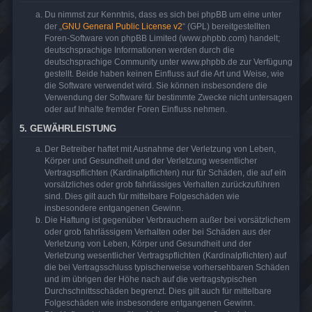
Du nimmst zur Kenntnis, dass es sich bei phpBB um eine unter
der „
GNU General Public License v2
“ (GPL) bereitgestellten
Foren-Software von phpBB Limited (www.phpbb.com) handelt;
deutschsprachige Informationen werden durch die
deutschsprachige Community unter www.phpbb.de zur Verfügung
gestellt. Beide haben keinen Einfluss auf die Art und Weise, wie
die Software verwendet wird. Sie können insbesondere die
Verwendung der Software für bestimmte Zwecke nicht untersagen
oder auf Inhalte fremder Foren Einfluss nehmen.
5. GEWÄHRLEISTUNG
Der Betreiber haftet mit Ausnahme der Verletzung von Leben,
Körper und Gesundheit und der Verletzung wesentlicher
Vertragspflichten (Kardinalpflichten) nur für Schäden, die auf ein
vorsätzliches oder grob fahrlässiges Verhalten zurückzuführen
sind. Dies gilt auch für mittelbare Folgeschäden wie
insbesondere entgangenen Gewinn.
Die Haftung ist gegenüber Verbrauchern außer bei vorsätzlichem
oder grob fahrlässigem Verhalten oder bei Schäden aus der
Verletzung von Leben, Körper und Gesundheit und der
Verletzung wesentlicher Vertragspflichten (Kardinalpflichten) auf
die bei Vertragsschluss typischerweise vorhersehbaren Schäden
und im übrigen der Höhe nach auf die vertragstypischen
Durchschnittsschäden begrenzt. Dies gilt auch für mittelbare
Folgeschäden wie insbesondere entgangenen Gewinn.