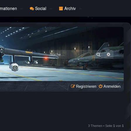
rmationen
Social
Archiv
Suche
Erweiterte
Registrieren
Anmelden
3 Themen • Seite
1
von
1