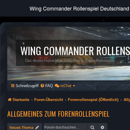
Wing Commander Rollenspiel Deutschland
WING COMMANDER ROLLENS
Das deutschsprachige SciFi-Pen & Paper-Rollenspiel
Schnellzugriff
FAQ
mChat
Startseite
Foren-Übersicht
Forenrollenspiel (Öffentlich)
All
ALLGEMEINES ZUM FORENROLLENSPIEL
Suche
Erweiterte Su
Neues Thema