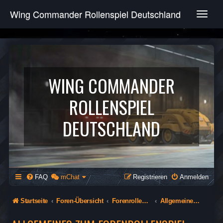
Wing Commander Rollenspiel Deutschland
T
o
g
g
l
e
n
WING COMMANDER
a
v
ROLLENSPIEL
i
g
DEUTSCHLAND
a
t
i
o
n
FAQ
mChat
Registrieren
Anmelden
Startseite
Foren-Übersicht
Forenrollenspiel (Öffentlich)
Allgemeines zum Forenrollenspiel