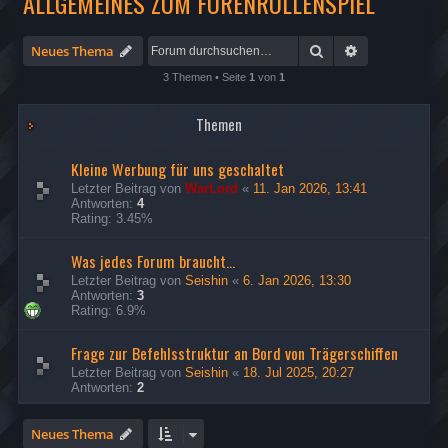
ALLGEMEINES ZUM FORENROLLENSPIEL
Suche
Erweiterte Su
Neues Thema
3 Themen • Seite
1
von
1
Themen
Kleine Werbung für uns geschaltet
Letzter Beitrag von
WarLord
«
11. Jan 2026, 13:41
Antworten:
4
Rating: 3.45%
Was jedes Forum braucht...
Letzter Beitrag von
Seishin
«
6. Jan 2026, 13:30
Antworten:
3
Rating: 6.9%
Frage zur Befehlsstruktur an Bord von Trägerschiffen
Letzter Beitrag von
Seishin
«
18. Jul 2025, 20:27
Antworten:
2
Neues Thema