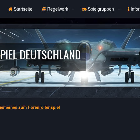
Startseite
Regelwerk
Spielgruppen
Info
PIEL DEUTSCHLAND
gemeines zum Forenrollenspiel
che