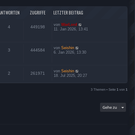
ANTWORTEN
ZUGRIFFE
LETZTER BEITRAG
von
WarLord
4
449198
11. Jan 2026, 13:41
von
Seishin
3
444584
6. Jan 2026, 13:30
von
Seishin
2
261971
18. Jul 2025, 20:27
3 Themen • Seite
1
von
1
Gehe zu