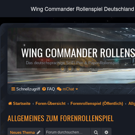
Wing Commander Rollenspiel Deutschland
WING COMMANDER ROLLENS
Das deutschsprachige SciFi-Pen & Paper-Rollenspiel
Schnellzugriff
FAQ
mChat
Startseite
Foren-Übersicht
Forenrollenspiel (Öffentlich)
All
ALLGEMEINES ZUM FORENROLLENSPIEL
Suche
Erweiterte Su
Neues Thema