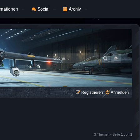
rmationen
Social
Archiv
Suche
Erweiterte
Registrieren
Anmelden
3 Themen • Seite
1
von
1