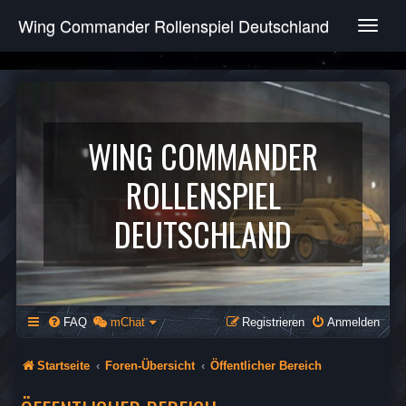
Wing Commander Rollenspiel Deutschland
T
o
g
g
l
e
n
WING COMMANDER
a
v
ROLLENSPIEL
i
g
DEUTSCHLAND
a
t
i
o
n
FAQ
mChat
Registrieren
Anmelden
Startseite
Foren-Übersicht
Öffentlicher Bereich