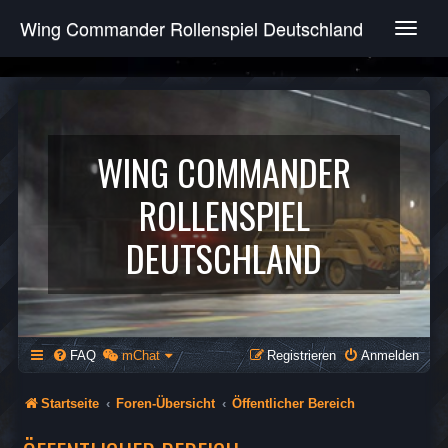
Wing Commander Rollenspiel Deutschland
T
o
g
g
l
e
n
WING COMMANDER
a
v
ROLLENSPIEL
i
g
DEUTSCHLAND
a
t
i
o
n
FAQ
mChat
Registrieren
Anmelden
Startseite
Foren-Übersicht
Öffentlicher Bereich