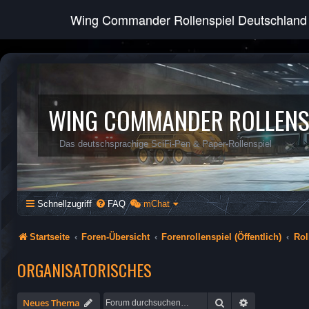
Wing Commander Rollenspiel Deutschland
WING COMMANDER ROLLENS
Das deutschsprachige SciFi-Pen & Paper-Rollenspiel
Schnellzugriff
FAQ
mChat
Startseite
Foren-Übersicht
Forenrollenspiel (Öffentlich)
Rol
ORGANISATORISCHES
Suche
Erweiterte Su
Neues Thema