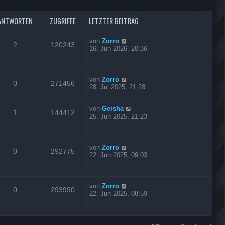
ANTWORTEN
ZUGRIFFE
LETZTER BEITRAG
von
Zorro
2
120243
16. Jun 2026, 20:36
von
Zorro
0
271456
28. Jul 2025, 21:28
von
Geisha
1
144412
25. Jun 2025, 21:23
von
Zorro
0
292775
22. Jun 2025, 09:03
von
Zorro
0
293990
22. Jun 2025, 08:59