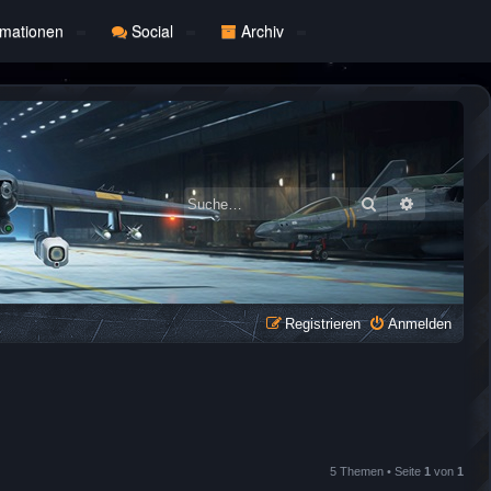
rmationen
Social
Archiv
Suche
Erweiterte
Registrieren
Anmelden
5 Themen • Seite
1
von
1