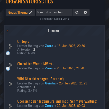
ORGANISATORISCHES
Suche
Erweiterte Su
Neues Thema
5 Themen • Seite
1
von
1
Themen
Offtopic
Letzter Beitrag von
Zorro
«
16. Jun 2026, 20:36
Antworten:
2
Rating: 6.9%
Charakter Werte MV +/-
Letzter Beitrag von
Zorro
«
28. Jul 2025, 21:28
Wiki Charakterbogen (Paradox)
Letzter Beitrag von
Geisha
«
25. Jun 2025, 21:23
Antworten:
1
Rating: 3.45%
Übersicht der Ingenieure und mod. Schiffsverwaltung
Letzter Beitrag von
Zorro
«
22. Jun 2025, 09:03