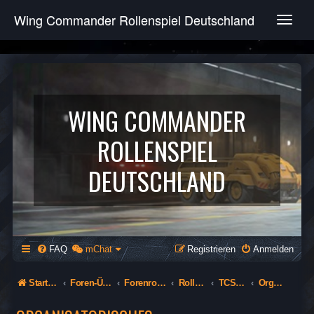
Wing Commander Rollenspiel Deutschland
T
o
g
g
l
e
n
WING COMMANDER
a
v
ROLLENSPIEL
i
g
DEUTSCHLAND
a
t
i
o
n
FAQ
mChat
Registrieren
Anmelden
Startseite
Foren-Übersicht
Forenrollenspiel (Öffentlich)
Rollenspiel
TCS Paradox - 480th Mirages
Organisatorisches