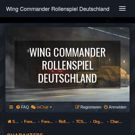
Wing Commander Rollenspiel Deutschland
T
o
g
g
l
e
n
WING COMMANDER
a
v
ROLLENSPIEL
i
g
DEUTSCHLAND
a
t
i
o
n
FAQ
mChat
Registrieren
Anmelden
Startseite
Foren-Übersicht
Forenrollenspiel (Öffentlich)
Rollenspiel
TCS Sewastopol - 278th Engel der Apokalypse
Organisatorisches
Charaktere