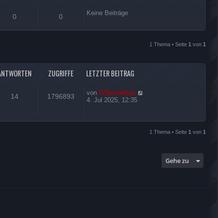
Keine Beiträge
0
0
1 Thema • Seite
1
von
1
ANTWORTEN
ZUGRIFFE
LETZTER BEITRAG
von
O'Donnellan
14
1796893
4. Jul 2025, 12:35
1 Thema • Seite
1
von
1
Gehe zu