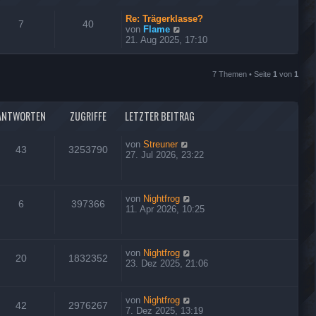
Re: Trägerklasse?
7
40
N
von
Flame
e
21. Aug 2025, 17:10
u
e
s
7 Themen • Seite
1
von
1
t
e
r
B
ANTWORTEN
ZUGRIFFE
LETZTER BEITRAG
e
i
von
Streuner
t
43
3253790
27. Jul 2026, 23:22
r
a
g
von
Nightfrog
6
397366
11. Apr 2026, 10:25
von
Nightfrog
20
1832352
23. Dez 2025, 21:06
von
Nightfrog
42
2976267
7. Dez 2025, 13:19