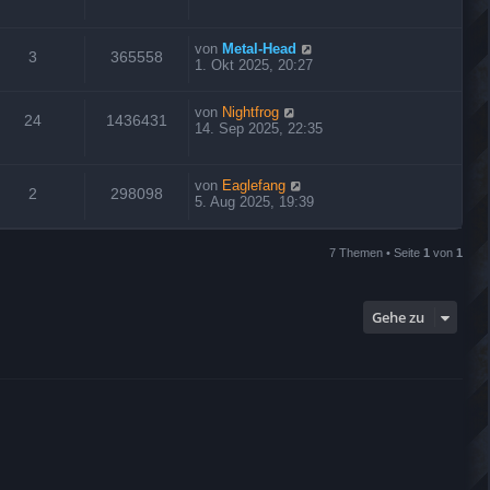
von
Metal-Head
3
365558
1. Okt 2025, 20:27
von
Nightfrog
24
1436431
14. Sep 2025, 22:35
von
Eaglefang
2
298098
5. Aug 2025, 19:39
7 Themen • Seite
1
von
1
Gehe zu