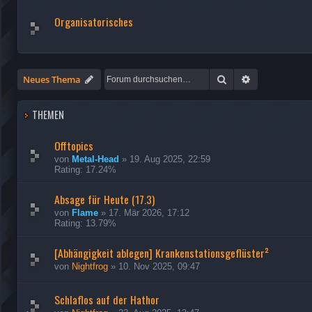
Organisatorisches
Suche
Erweiterte Su
Neues Thema
THEMEN
Offtopics
von
Metal-Head
»
19. Aug 2025, 22:59
Rating: 17.24%
Absage für Heute (17.3)
von
Flame
»
17. Mär 2026, 17:12
Rating: 13.79%
[Abhängigkeit ablegen] Krankenstationsgeflüster²
von
Nightfrog
»
10. Nov 2025, 09:47
Schlaflos auf der Hathor