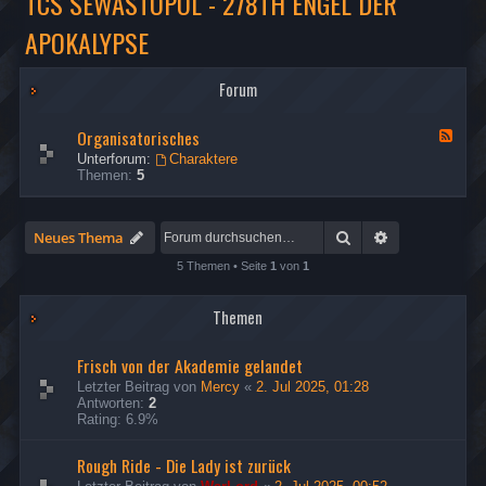
TCS SEWASTOPOL - 278TH ENGEL DER
APOKALYPSE
Forum
Organisatorisches
F
e
Unterforum:
Charaktere
e
Themen:
5
d
-
O
r
Suche
Erweiterte Su
Neues Thema
g
a
5 Themen • Seite
1
von
1
n
i
Themen
s
a
t
Frisch von der Akademie gelandet
o
r
Letzter Beitrag von
Mercy
«
2. Jul 2025, 01:28
i
Antworten:
2
s
Rating: 6.9%
c
h
Rough Ride - Die Lady ist zurück
e
s