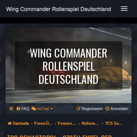
Wing Commander Rollenspiel Deutschland
T
o
g
g
l
e
n
WING COMMANDER
a
v
ROLLENSPIEL
i
g
DEUTSCHLAND
a
t
i
o
n
FAQ
mChat
Registrieren
Anmelden
Startseite
Foren-Übersicht
Forenrollenspiel (Öffentlich)
Rollenspiel
TCS Sewastopol - 278th Engel der Apokalypse