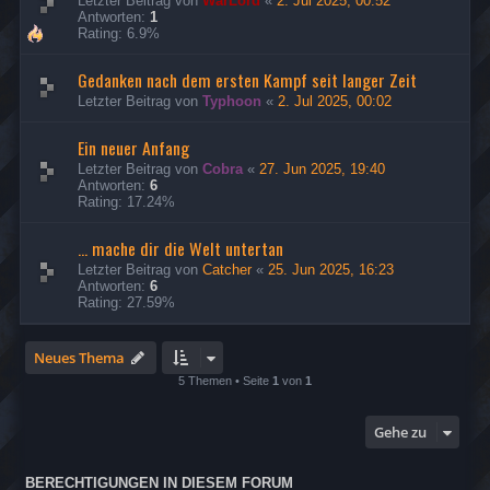
Letzter Beitrag von
WarLord
«
2. Jul 2025, 00:52
Antworten:
1
Rating: 6.9%
Gedanken nach dem ersten Kampf seit langer Zeit
Letzter Beitrag von
Typhoon
«
2. Jul 2025, 00:02
Ein neuer Anfang
Letzter Beitrag von
Cobra
«
27. Jun 2025, 19:40
Antworten:
6
Rating: 17.24%
... mache dir die Welt untertan
Letzter Beitrag von
Catcher
«
25. Jun 2025, 16:23
Antworten:
6
Rating: 27.59%
Neues Thema
5 Themen • Seite
1
von
1
Gehe zu
BERECHTIGUNGEN IN DIESEM FORUM